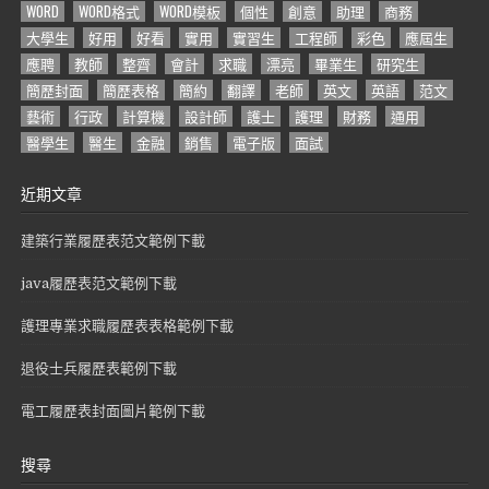
WORD
WORD格式
WORD模板
個性
創意
助理
商務
大學生
好用
好看
實用
實習生
工程師
彩色
應屆生
應聘
教師
整齊
會計
求職
漂亮
畢業生
研究生
簡歷封面
簡歷表格
簡約
翻譯
老師
英文
英語
范文
藝術
行政
計算機
設計師
護士
護理
財務
通用
醫學生
醫生
金融
銷售
電子版
面試
近期文章
建築行業履歷表范文範例下載
java履歷表范文範例下載
護理專業求職履歷表表格範例下載
退役士兵履歷表範例下載
電工履歷表封面圖片範例下載
搜尋