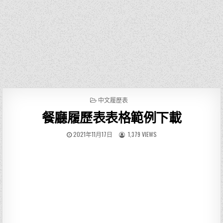
P
中文履歷表
O
餐廳履歷表表格範例下載
S
T
E
2021年11月17日
1,379 VIEWS
D
I
N