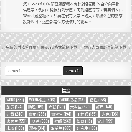
您。 Word 中的簡易履歷範本會針對各類別的自介內容提
供建議，例如，從技能到學歷，再到經歷等等。若要個人化
Word 履歷範本，只要在現有文字上輸入，然後依您的需求
設計即可，這些都是個方便使用的範本。
← 免費的財務管理履歷表word格式範例下載
銀行人員履歷表範例下載 →
文
章
導
S
e
覽
a
r
標籤
c
h
WORD
(381)
WORD格式
(406)
WORD模板
(113)
個性
(158)
f
創意
(124)
助理
(119)
商務
(129)
大學生
(570)
好用
(140)
o
好看
(240)
實用
(255)
實習生
(194)
工程師
(185)
彩色
(106)
r
應屆生
(551)
應聘
(589)
教師
(233)
整齊
(118)
會計
(199)
:
求職
(1100)
漂亮
(314)
畢業生
(665)
研究生
(103)