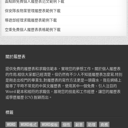
面點師免費個人履歷表范文範例下載
保安隊長物業管理履歷表範例下載
導遊部經理求職履歷表範例下載
空乘免費個人履歷表表格範例下載
關於履歷表
提供免費的履歷表和求職信範本，實現您的夢想工作。關於個人履歷表
的作用,相信大家都已經清楚。但仍然有不少人不知道履歷表怎麼寫,特別
是剛走出校門的畢業生,對履歷表的寫作方法更是一頭霧水，我在網絡上
搜尋了平時不常見的中英文履歷表，使用其中一個免費、引人注目的
Word 範本和相符的求職信，展現您的技能和工作經歷，讓您的履歷表
或學歷履歷 (CV) 脫穎而出。
標籤
WORD
WORD格式
WORD模板
個性
創意
助理
商務