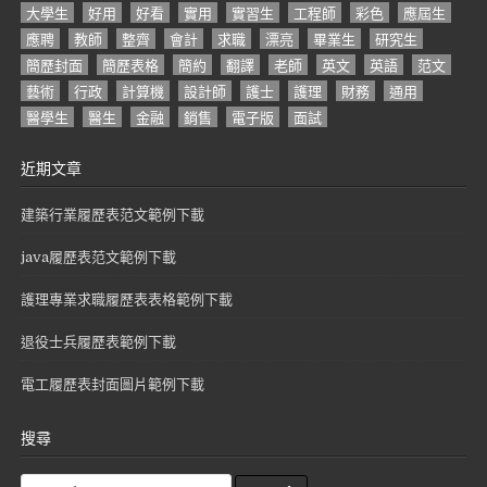
大學生
好用
好看
實用
實習生
工程師
彩色
應屆生
應聘
教師
整齊
會計
求職
漂亮
畢業生
研究生
簡歷封面
簡歷表格
簡約
翻譯
老師
英文
英語
范文
藝術
行政
計算機
設計師
護士
護理
財務
通用
醫學生
醫生
金融
銷售
電子版
面試
近期文章
建築行業履歷表范文範例下載
java履歷表范文範例下載
護理專業求職履歷表表格範例下載
退役士兵履歷表範例下載
電工履歷表封面圖片範例下載
搜尋
S