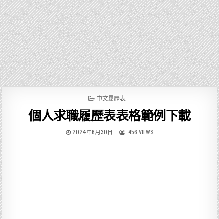
P
中文履歷表
O
個人求職履歷表表格範例下載
S
T
E
2024年6月30日
456 VIEWS
D
I
N