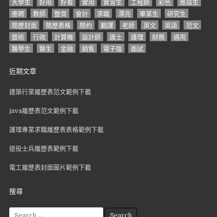
大學生
好用
好看
實用
實習生
工程師
彩色
應屆生
應聘
教師
整齊
會計
求職
漂亮
畢業生
研究生
簡歷封面
簡歷表格
簡約
翻譯
老師
英文
英語
范文
藝術
行政
計算機
設計師
護士
護理
財務
通用
醫學生
醫生
金融
銷售
電子版
面試
近期文章
建築行業履歷表范文範例下載
java履歷表范文範例下載
護理專業求職履歷表表格範例下載
退役士兵履歷表範例下載
電工履歷表封面圖片範例下載
搜尋
S