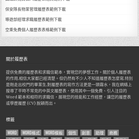
保安隊長物業管理履歷表範例下載
導遊部經理求職履歷表範例下載
空乘免費個人履歷表表格範例下載
關於履歷表
提供免費的履歷表和求職信範本，實現您的夢想工作。關於個人履歷表
的作用,相信大家都已經清楚。但仍然有不少人不知道履歷表怎麼寫,特別
是剛走出校門的畢業生,對履歷表的寫作方法更是一頭霧水，我在網絡上
搜尋了平時不常見的中英文履歷表，使用其中一個免費、引人注目的
Word 範本和相符的求職信，展現您的技能和工作經歷，讓您的履歷表
或學歷履歷 (CV) 脫穎而出。
標籤
WORD
WORD格式
WORD模板
個性
創意
助理
商務