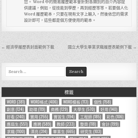
您。 Word 中的簡易履歷範本會針對各類別的自介內容提
供建議，例如，從技能到學歷，再到經歷等等。若要個人化
Word 履歷範本，只要在現有文字上輸入，然後依您的需求
設計即可，這些都是個方便使用的範本。
← 經濟學履歷表封面範例下載
國立大學生畢業求職履歷表範例下載 →
文
章
導
S
e
覽
a
r
標籤
c
h
WORD
(381)
WORD格式
(406)
WORD模板
(113)
個性
(158)
f
創意
(124)
助理
(119)
商務
(129)
大學生
(570)
好用
(140)
o
好看
(240)
實用
(255)
實習生
(194)
工程師
(185)
彩色
(106)
r
應屆生
(551)
應聘
(589)
教師
(233)
整齊
(118)
會計
(199)
:
求職
(1100)
漂亮
(314)
畢業生
(665)
研究生
(103)