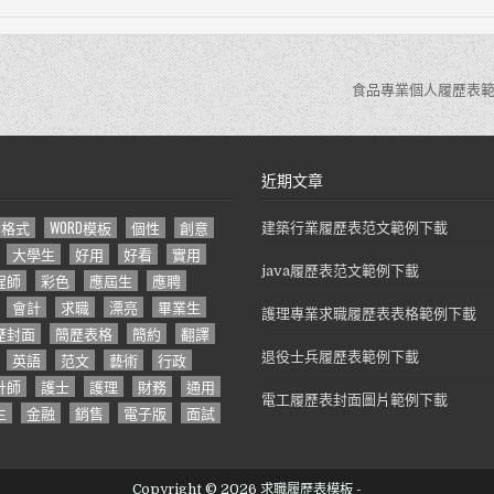
食品專業個人履歷表範
近期文章
D格式
WORD模板
個性
創意
建築行業履歷表范文範例下載
大學生
好用
好看
實用
java履歷表范文範例下載
程師
彩色
應屆生
應聘
會計
求職
漂亮
畢業生
護理專業求職履歷表表格範例下載
歷封面
簡歷表格
簡約
翻譯
英語
范文
藝術
行政
退役士兵履歷表範例下載
計師
護士
護理
財務
通用
電工履歷表封面圖片範例下載
生
金融
銷售
電子版
面試
Copyright © 2026 求職履歷表模板 -