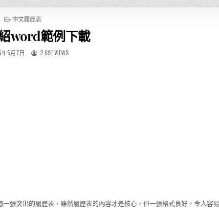
P
中文履歷表
O
紹word範例下載
S
T
E
5年5月7日
2,691 VIEWS
D
I
N
憑一張突出的履歷表，雖然履歷表的內容才是核心，但一張格式良好，令人容