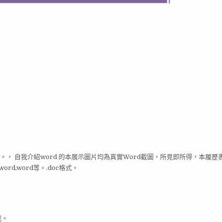
使用。， 自我介紹word 的本展示圖片均為真實Word截圖，所見即所得，本履歷
d,word等。.doc格式。
載。