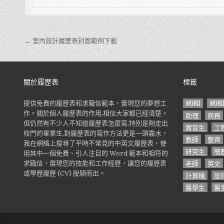
← 室內設計履歷表封面範例下載
文
章
導
關於履歷表
標籤
覽
WORD
WOR
提供免費的履歷表和求職信範本，實現您的夢想工
作。關於個人履歷表的作用,相信大家都已經清楚。
助理
商務
但仍然有不少人不知道履歷表怎麼寫,特別是剛走出
實習生
工
校門的畢業生,對履歷表的寫作方法更是一頭霧水，
教師
整齊
我在網絡上搜尋了平時不常見的中英文履歷表，使
研究生
簡
用其中一個免費、引人注目的 Word 範本和相符的
老師
英文
求職信，展現您的技能和工作經歷，讓您的履歷表
或學歷履歷 (CV) 脫穎而出。
計算機
設
醫學生
醫