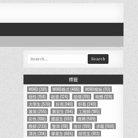
S
e
a
r
標籤
c
h
WORD
(381)
WORD格式
(406)
WORD模板
(113)
f
個性
(158)
創意
(124)
助理
(119)
商務
(129)
o
大學生
(570)
好用
(140)
好看
(240)
r
實用
(255)
實習生
(194)
工程師
(185)
:
彩色
(106)
應屆生
(551)
應聘
(589)
教師
(233)
整齊
(118)
會計
(199)
求職
(1100)
漂亮
(314)
畢業生
(665)
研究生
(103)