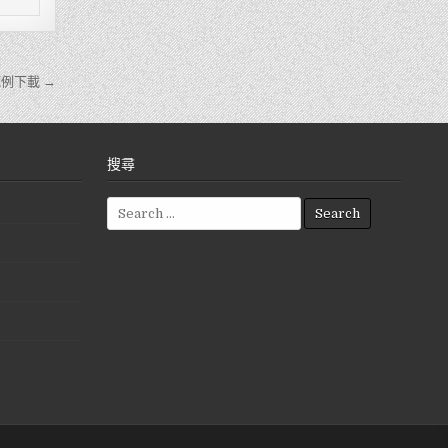
例下載 →
搜尋
S
e
a
r
c
h
f
o
r
: