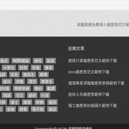
高鐵乘務免費個人履歷表范文範
近期文章
D格式
WORD模板
個性
創意
建築行業履歷表范文範例下載
大學生
好用
好看
實用
java履歷表范文範例下載
程師
彩色
應屆生
應聘
會計
求職
漂亮
畢業生
護理專業求職履歷表表格範例下載
歷封面
簡歷表格
簡約
翻譯
英語
范文
藝術
行政
退役士兵履歷表範例下載
計師
護士
護理
財務
通用
電工履歷表封面圖片範例下載
生
金融
銷售
電子版
面試
Copyright © 2026 求職履歷表模板 -