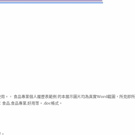
使用。， 食品專業個人履歷表範例 的本展示圖片均為真實Word截圖，所見即
品,食品專業,好用等。.doc格式。
載。