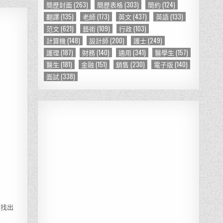
簡歷封面
(263)
簡歷表格
(303)
簡約
(124)
翻譯
(135)
老師
(173)
英文
(437)
英語
(133)
范文
(621)
藝術
(109)
行政
(103)
計算機
(148)
設計師
(200)
護士
(249)
護理
(187)
財務
(140)
通用
(341)
醫學生
(157)
醫生
(181)
金融
(151)
銷售
(230)
電子版
(140)
面試
(338)
易找出