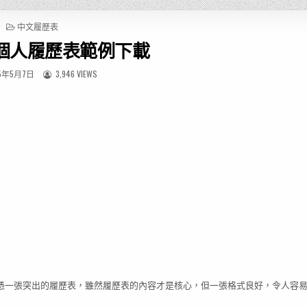
P
中文履歷表
O
個人履歷表範例下載
S
T
E
5年5月7日
3,946 VIEWS
D
I
N
憑一張突出的履歷表，雖然履歷表的內容才是核心，但一張格式良好，令人容