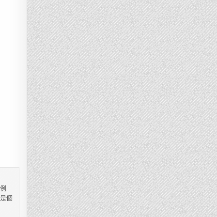
，例
都是個