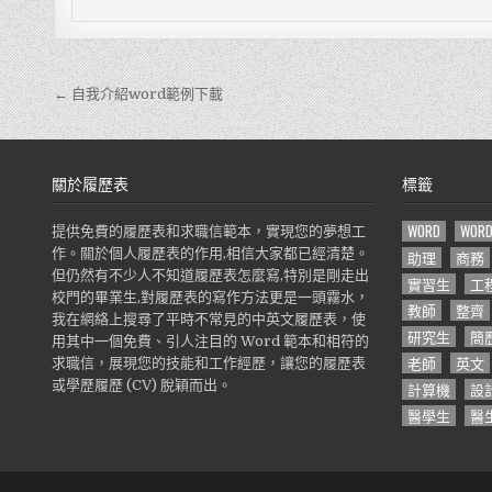
← 自我介紹word範例下載
文
章
導
關於履歷表
標籤
覽
WORD
WOR
提供免費的履歷表和求職信範本，實現您的夢想工
作。關於個人履歷表的作用,相信大家都已經清楚。
助理
商務
但仍然有不少人不知道履歷表怎麼寫,特別是剛走出
實習生
工
校門的畢業生,對履歷表的寫作方法更是一頭霧水，
教師
整齊
我在網絡上搜尋了平時不常見的中英文履歷表，使
研究生
簡
用其中一個免費、引人注目的 Word 範本和相符的
老師
英文
求職信，展現您的技能和工作經歷，讓您的履歷表
或學歷履歷 (CV) 脫穎而出。
計算機
設
醫學生
醫