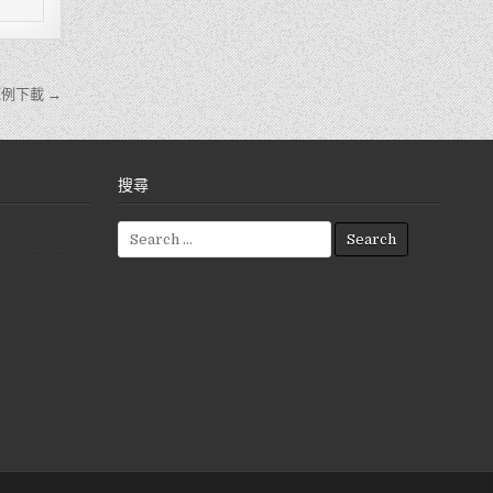
例下載 →
搜尋
S
e
a
r
c
h
f
o
r
: