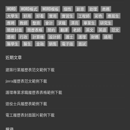
WORD
WORD格式
WORD模板
個性
創意
助理
商務
大學生
好用
好看
實用
實習生
工程師
彩色
應屆生
應聘
教師
整齊
會計
求職
漂亮
畢業生
研究生
簡歷封面
簡歷表格
簡約
翻譯
老師
英文
英語
范文
藝術
行政
計算機
設計師
護士
護理
財務
通用
醫學生
醫生
金融
銷售
電子版
面試
近期文章
建築行業履歷表范文範例下載
java履歷表范文範例下載
護理專業求職履歷表表格範例下載
退役士兵履歷表範例下載
電工履歷表封面圖片範例下載
搜尋