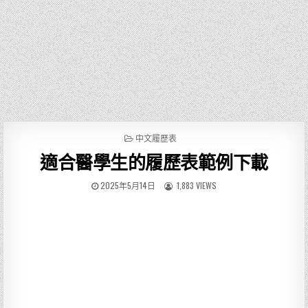
P
中文履歷表
O
適合醫學生的履歷表範例下載
S
T
E
2025年5月14日
1,883 VIEWS
D
I
N