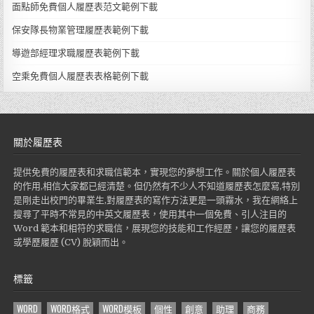
面點師免費個人履歷表范文範例下載
保安隊長物業管理履歷表範例下載
導遊部經理求職履歷表範例下載
空乘免費個人履歷表表格範例下載
關於履歷表
提供免費的履歷表和求職信範本，實現您的夢想工作。關於個人履歷表
的作用,相信大家都已經清楚。但仍然有不少人不知道履歷表怎麼寫,特別
是剛走出校門的畢業生,對履歷表的寫作方法更是一頭霧水，我在網絡上
搜尋了平時不常見的中英文履歷表，使用其中一個免費、引人注目的
Word 範本和相符的求職信，展現您的技能和工作經歷，讓您的履歷表
或學歷履歷 (CV) 脫穎而出。
標籤
WORD
WORD格式
WORD模板
個性
創意
助理
商務