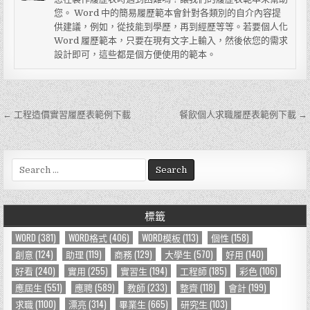
您。 Word 中的簡易履歷範本會針對各類別的自介內容提
供建議，例如，從技能到學歷，再到經歷等等。若要個人化
Word 履歷範本，只要在現有文字上輸入，然後依您的需求
設計即可，這些都是個方便使用的範本。
← 工程造價實習履歷表範例下載
餐飲個人求職履歷表範例下載 →
文
章
導
S
e
覽
a
r
標籤
c
h
WORD
(381)
WORD格式
(406)
WORD模板
(113)
個性
(158)
f
創意
(124)
助理
(119)
商務
(129)
大學生
(570)
好用
(140)
o
好看
(240)
實用
(255)
實習生
(194)
工程師
(185)
彩色
(106)
r
應屆生
(551)
應聘
(589)
教師
(233)
整齊
(118)
會計
(199)
:
求職
(1100)
漂亮
(314)
畢業生
(665)
研究生
(103)