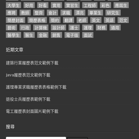
大學生
好用
好看
實用
實習生
工程師
彩色
應屆生
應聘
教師
整齊
會計
求職
漂亮
畢業生
研究生
簡歷封面
簡歷表格
簡約
翻譯
老師
英文
英語
范文
藝術
行政
計算機
設計師
護士
護理
財務
通用
醫學生
醫生
金融
銷售
電子版
面試
近期文章
建築行業履歷表范文範例下載
java履歷表范文範例下載
護理專業求職履歷表表格範例下載
退役士兵履歷表範例下載
電工履歷表封面圖片範例下載
搜尋