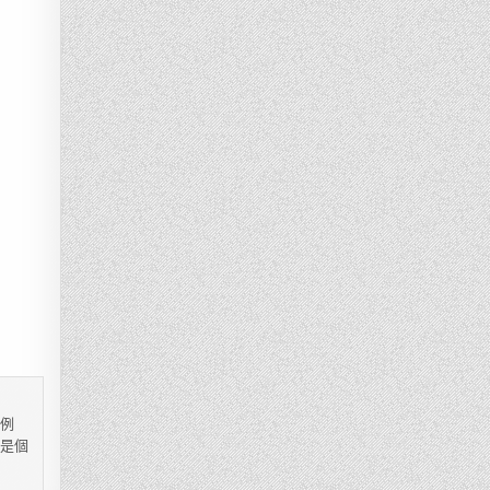
，例
都是個