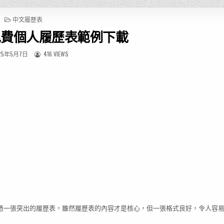
P
中文履歷表
O
免費個人履歷表範例下載
S
T
E
25年5月7日
416 VIEWS
D
I
N
憑一張突出的履歷表，雖然履歷表的內容才是核心，但一張格式良好，令人容