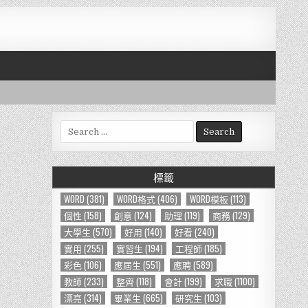
S
e
a
r
標籤
c
h
WORD
(381)
WORD格式
(406)
WORD模板
(113)
f
個性
(158)
創意
(124)
助理
(119)
商務
(129)
o
大學生
(570)
好用
(140)
好看
(240)
r
實用
(255)
實習生
(194)
工程師
(185)
:
彩色
(106)
應屆生
(551)
應聘
(589)
教師
(233)
整齊
(118)
會計
(199)
求職
(1100)
漂亮
(314)
畢業生
(665)
研究生
(103)