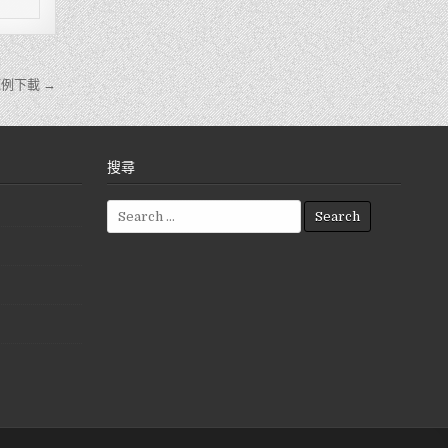
例下載 →
搜尋
S
e
a
r
c
h
f
o
r
: