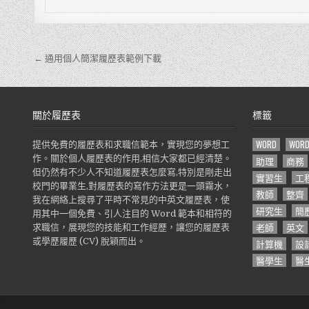
← 通用個人簡潔履歷表範例下載
文
章
導
關於履歷表
標籤
覽
WORD
WOR
提供免費的履歷表和求職信範本，實現您的夢想工
作。關於個人履歷表的作用,相信大家都已經清楚。
助理
商務
但仍然有不少人不知道履歷表怎麼寫,特別是剛走出
實習生
工
校門的畢業生,對履歷表的寫作方法更是一頭霧水，
教師
整齊
我在網絡上搜尋了平時不常見的中英文履歷表，使
研究生
簡
用其中一個免費、引人注目的 Word 範本和相符的
老師
英文
求職信，展現您的技能和工作經歷，讓您的履歷表
或學歷履歷 (CV) 脫穎而出。
計算機
設
醫學生
醫