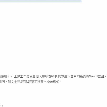
職使用。， 土建工作員免費個人履歷表範例 的本展示圖片均為真實Word截圖
，如：土建,建築,建築工程等。.doc格式。
載。