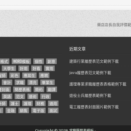
藥店店長自我評價範
近期文章
D格式
WORD模板
個性
創意
建築行業履歷表范文範例下載
大學生
好用
好看
實用
java履歷表范文範例下載
程師
彩色
應屆生
應聘
會計
求職
漂亮
畢業生
護理專業求職履歷表表格範例下載
歷封面
簡歷表格
簡約
翻譯
英語
范文
藝術
行政
退役士兵履歷表範例下載
計師
護士
護理
財務
通用
電工履歷表封面圖片範例下載
生
金融
銷售
電子版
面試
Copyright © 2026 求職履歷表模板 -