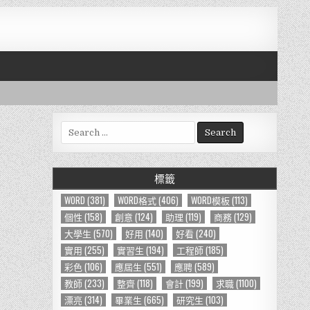
S
e
a
r
標籤
c
h
WORD
(381)
WORD格式
(406)
WORD模板
(113)
f
個性
(158)
創意
(124)
助理
(119)
商務
(129)
o
大學生
(570)
好用
(140)
好看
(240)
r
實用
(255)
實習生
(194)
工程師
(185)
:
彩色
(106)
應屆生
(551)
應聘
(589)
教師
(233)
整齊
(118)
會計
(199)
求職
(1100)
漂亮
(314)
畢業生
(665)
研究生
(103)