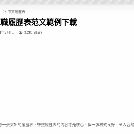
P
中文履歷表
O
求職履歷表范文範例下載
S
T
E
4年7月1日
3,283 VIEWS
D
I
N
憑一張突出的履歷表，雖然履歷表的內容才是核心，但一張格式良好，令人容