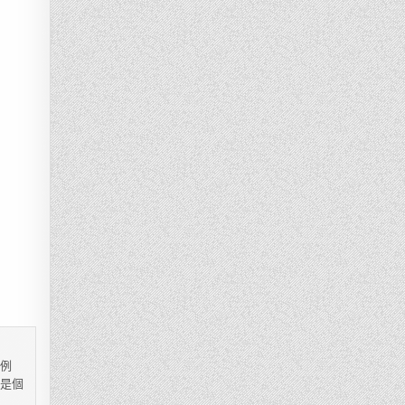
，例
都是個