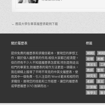
← 應屆大學生畢業履歷表範例下載
文
章
導
關於履歷表
標籤
覽
WORD
WOR
提供免費的履歷表和求職信範本，實現您的夢想工
作。關於個人履歷表的作用,相信大家都已經清楚。
助理
商務
但仍然有不少人不知道履歷表怎麼寫,特別是剛走出
實習生
工
校門的畢業生,對履歷表的寫作方法更是一頭霧水，
教師
整齊
我在網絡上搜尋了平時不常見的中英文履歷表，使
研究生
簡
用其中一個免費、引人注目的 Word 範本和相符的
老師
英文
求職信，展現您的技能和工作經歷，讓您的履歷表
或學歷履歷 (CV) 脫穎而出。
計算機
設
醫學生
醫