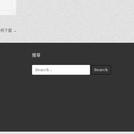
例下載 →
搜尋
S
e
a
r
c
h
f
o
r
: