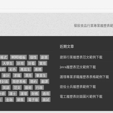
餐飲食品行業專業履歷表範
近期文章
D格式
WORD模板
個性
創意
建築行業履歷表范文範例下載
大學生
好用
好看
實用
java履歷表范文範例下載
程師
彩色
應屆生
應聘
會計
求職
漂亮
畢業生
護理專業求職履歷表表格範例下載
歷封面
簡歷表格
簡約
翻譯
英語
范文
藝術
行政
退役士兵履歷表範例下載
計師
護士
護理
財務
通用
電工履歷表封面圖片範例下載
生
金融
銷售
電子版
面試