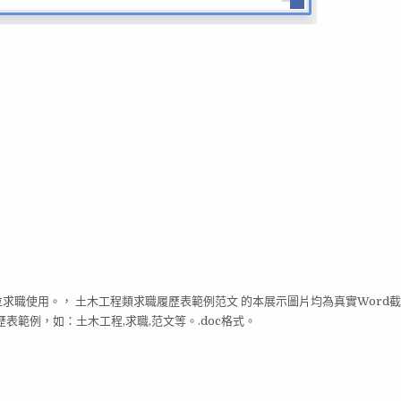
位求職使用。， 土木工程類求職履歷表範例范文 的本展示圖片均為真實Word
範例，如：土木工程,求職,范文等。.doc格式。