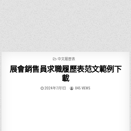
P
中文履歷表
O
展會銷售員求職履歷表范文範例下
S
T
載
E
D
2024年7月1日
845 VIEWS
I
N