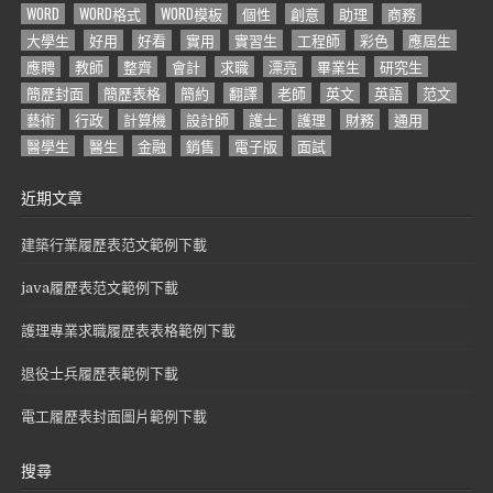
WORD
WORD格式
WORD模板
個性
創意
助理
商務
大學生
好用
好看
實用
實習生
工程師
彩色
應屆生
應聘
教師
整齊
會計
求職
漂亮
畢業生
研究生
簡歷封面
簡歷表格
簡約
翻譯
老師
英文
英語
范文
藝術
行政
計算機
設計師
護士
護理
財務
通用
醫學生
醫生
金融
銷售
電子版
面試
近期文章
建築行業履歷表范文範例下載
java履歷表范文範例下載
護理專業求職履歷表表格範例下載
退役士兵履歷表範例下載
電工履歷表封面圖片範例下載
搜尋