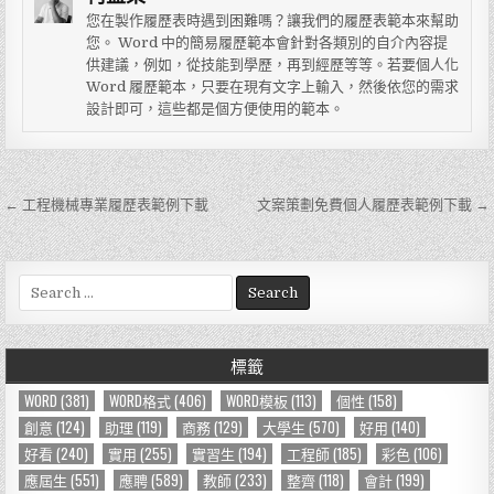
您在製作履歷表時遇到困難嗎？讓我們的履歷表範本來幫助
您。 Word 中的簡易履歷範本會針對各類別的自介內容提
供建議，例如，從技能到學歷，再到經歷等等。若要個人化
Word 履歷範本，只要在現有文字上輸入，然後依您的需求
設計即可，這些都是個方便使用的範本。
← 工程機械專業履歷表範例下載
文案策劃免費個人履歷表範例下載 →
文
章
導
S
e
覽
a
r
標籤
c
h
WORD
(381)
WORD格式
(406)
WORD模板
(113)
個性
(158)
f
創意
(124)
助理
(119)
商務
(129)
大學生
(570)
好用
(140)
o
好看
(240)
實用
(255)
實習生
(194)
工程師
(185)
彩色
(106)
r
應屆生
(551)
應聘
(589)
教師
(233)
整齊
(118)
會計
(199)
: