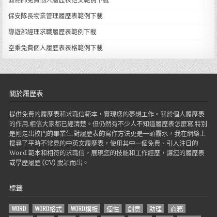
保安隊長物業管理履歷表範例下載
導遊部經理求職履歷表範例下載
空乘免費個人履歷表表格範例下載
關於履歷表
提供免費的履歷表和求職信範本，實現您的夢想工作。關於個人履歷表
的作用,相信大家都已經清楚。但仍然有不少人不知道履歷表怎麼寫,特別
是剛走出校門的畢業生,對履歷表的寫作方法更是一頭霧水，我在網絡上
搜尋了平時不常見的中英文履歷表，使用其中一個免費、引人注目的
Word 範本和相符的求職信，展現您的技能和工作經歷，讓您的履歷表
或學歷履歷 (CV) 脫穎而出。
標籤
WORD
WORD格式
WORD模板
個性
創意
助理
商務