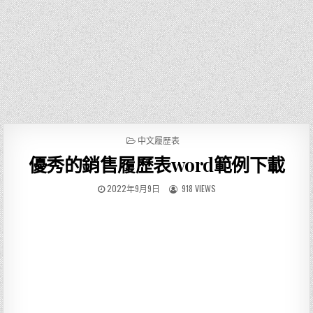
P
中文履歷表
O
優秀的銷售履歷表word範例下載
S
T
E
2022年9月9日
918 VIEWS
D
I
N