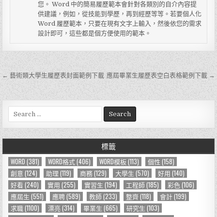
您。 Word 中的簡易履歷範本會針對各類別的自介內容提
供建議，例如，從技能到學歷，再到經歷等等。若要個人化
Word 履歷範本，只要在現有文字上輸入，然後依您的需求
設計即可，這些都是個方便使用的範本。
← 藝術類大學生履歷表封面範例下載
應屆畢業生履歷表空白表格範例下載 →
文
章
導
S
e
覽
a
r
標籤
c
h
WORD
(381)
WORD格式
(406)
WORD模板
(113)
個性
(158)
f
創意
(124)
助理
(119)
商務
(129)
大學生
(570)
好用
(140)
o
好看
(240)
實用
(255)
實習生
(194)
工程師
(185)
彩色
(106)
r
應屆生
(551)
應聘
(589)
教師
(233)
整齊
(118)
會計
(199)
:
求職
(1100)
漂亮
(314)
畢業生
(665)
研究生
(103)