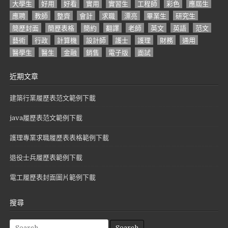
大學生
好用
好看
實用
實習生
工程師
彩色
應屆生
應聘
教師
整齊
會計
求職
漂亮
畢業生
研究生
簡歷封面
簡歷表格
簡約
翻譯
老師
英文
英語
范文
藝術
行政
計算機
設計師
護士
護理
財務
通用
醫學生
醫生
金融
銷售
電子版
面試
近期文章
建築行業履歷表范文範例下載
java履歷表范文範例下載
護理專業求職履歷表表格範例下載
退役士兵履歷表範例下載
電工履歷表封面圖片範例下載
搜尋
S