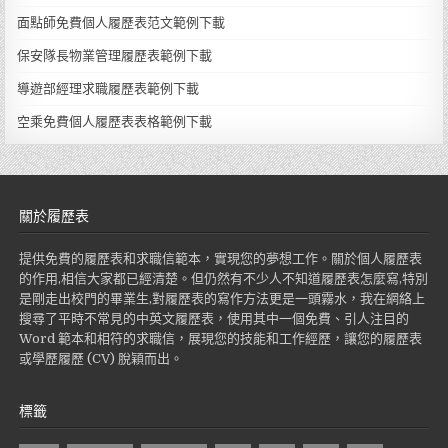
面點師免費個人履歷表范文範例下載
保安隊長物業管理履歷表範例下載
導遊部經理求職履歷表範例下載
空乘免費個人履歷表表格範例下載
關於履歷表
提供免費的履歷表和求職信範本，實現您的夢想工作。關於個人履歷表
的作用,相信大家都已經清楚。但仍然有不少人不知道履歷表怎麼寫,特別
是剛走出校門的畢業生,對履歷表的寫作方法更是一頭霧水，我在網絡上
搜尋了平時不常見的中英文履歷表，使用其中一個免費、引人注目的
Word 範本和相符的求職信，展現您的技能和工作經歷，讓您的履歷表
或學歷履歷 (CV) 脫穎而出。
標籤