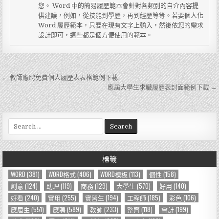
您。 Word 中的簡易履歷範本會針對各類別的自介內容提
供建議，例如，從技能到學歷，再到經歷等等。若要個人化
Word 履歷範本，只要在現有文字上輸入，然後依您的需求
設計即可，這些都是個方便使用的範本。
← 教師應聘免費個人履歷表表格範例下載
文
應屆大學生求職履歷表封面範例下載 →
章
導
S
覽
e
a
r
標籤
c
h
WORD
(381)
WORD格式
(406)
WORD模板
(113)
個性
(158)
f
創意
(124)
助理
(119)
商務
(129)
大學生
(570)
好用
(140)
o
好看
(240)
實用
(255)
實習生
(194)
工程師
(185)
彩色
(106)
r
應屆生
(551)
應聘
(589)
教師
(233)
整齊
(118)
會計
(199)
: