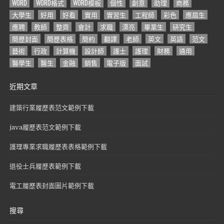
WORD
WORD格式
WORD模板
個性
創意
助理
商務
大學生
好用
好看
實用
實習生
工程師
彩色
應屆生
應聘
教師
整齊
會計
求職
漂亮
畢業生
研究生
簡歷封面
簡歷表格
簡約
翻譯
老師
英文
英語
范文
藝術
行政
計算機
設計師
護士
護理
財務
通用
醫學生
醫生
金融
銷售
電子版
面試
近期文章
建築行業履歷表范文範例下載
java履歷表范文範例下載
護理專業求職履歷表表格範例下載
退役士兵履歷表範例下載
電工履歷表封面圖片範例下載
搜尋