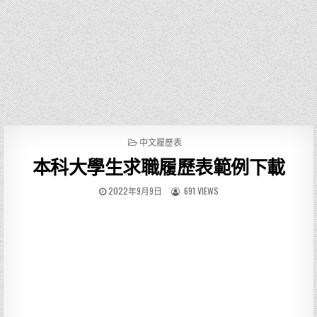
P
中文履歷表
O
本科大學生求職履歷表範例下載
S
T
E
2022年9月9日
691 VIEWS
D
I
N