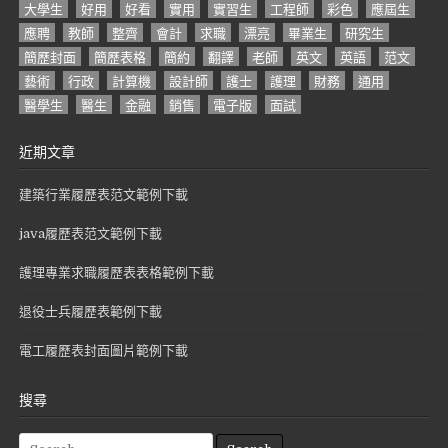
大學生
好用
好看
實用
實習生
工程師
彩色
應屆生
應聘
教師
整齊
會計
求職
漂亮
畢業生
研究生
簡歷封面
簡歷表格
簡約
翻譯
老師
英文
英語
范文
藝術
行政
計算機
設計師
護士
護理
財務
通用
醫學生
醫生
金融
銷售
電子版
面試
近期文章
建築行業履歷表范文範例下載
java履歷表范文範例下載
護理專業求職履歷表表格範例下載
退役士兵履歷表範例下載
電工履歷表封面圖片範例下載
搜尋
S