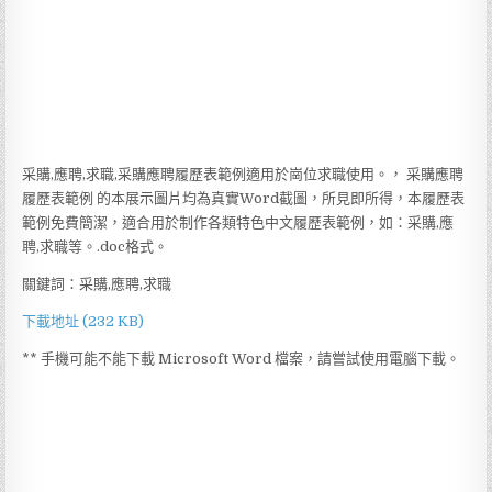
采購,應聘,求職,采購應聘履歷表範例適用於崗位求職使用。， 采購應聘
履歷表範例 的本展示圖片均為真實Word截圖，所見即所得，本履歷表
範例免費簡潔，適合用於制作各類特色中文履歷表範例，如：采購,應
聘,求職等。.doc格式。
關鍵詞：采購,應聘,求職
下載地址 (232 KB)
** 手機可能不能下載 Microsoft Word 檔案，請嘗試使用電腦下載。