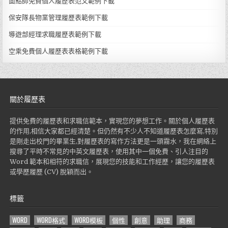
面點師免費個人履歷表范文範例下載
保安隊長物業管理履歷表範例下載
導遊部經理求職履歷表範例下載
空乘免費個人履歷表表格範例下載
關於履歷表
提供免費的履歷表和求職信範本，實現您的夢想工作。關於個人履歷表
的作用,相信大家都已經清楚。但仍然有不少人不知道履歷表怎麼寫,特別
是剛走出校門的畢業生,對履歷表的寫作方法更是一頭霧水，我在網絡上
搜尋了平時不常見的中英文履歷表，使用其中一個免費、引人注目的
Word 範本和相符的求職信，展現您的技能和工作經歷，讓您的履歷表
或學歷履歷 (CV) 脫穎而出。
標籤
WORD
WORD格式
WORD模板
個性
創意
助理
商務