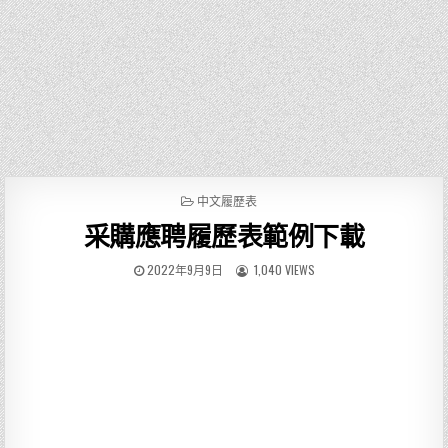
P
中文履歷表
O
采購應聘履歷表範例下載
S
T
E
2022年9月9日
1,040 VIEWS
D
I
N