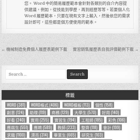
您。 Word 中的簡易履歷範本會針對各類別的自介內容提
供建議，例如，從技能到學歷，再到經歷等等。若要個人化
Word 履歷範本，只要在現有文字上輸入，然後依您的需求
設計即可，這些都是個方便使用的範本。
← 機械制造免費個人履歷表範例下載
實習銷售履歷表自我評價範例下載 →
文
章
導
S
e
覽
a
r
標籤
c
h
WORD
(381)
WORD格式
(406)
WORD模板
(113)
個性
(158)
f
創意
(124)
助理
(119)
商務
(129)
大學生
(570)
好用
(140)
o
好看
(240)
實用
(255)
實習生
(194)
工程師
(185)
彩色
(106)
r
應屆生
(551)
應聘
(589)
教師
(233)
整齊
(118)
會計
(199)
:
求職
(1100)
漂亮
(314)
畢業生
(665)
研究生
(103)