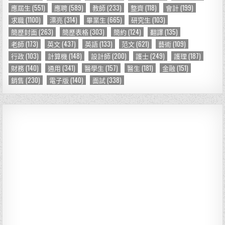
應屆生
(551)
應聘
(589)
教師
(233)
整齊
(118)
會計
(199)
:
求職
(1100)
漂亮
(314)
畢業生
(665)
研究生
(103)
簡歷封面
(263)
簡歷表格
(303)
簡約
(124)
翻譯
(135)
老師
(173)
英文
(437)
英語
(133)
范文
(621)
藝術
(109)
行政
(103)
計算機
(148)
設計師
(200)
護士
(249)
護理
(187)
財務
(140)
通用
(341)
醫學生
(157)
醫生
(181)
金融
(151)
銷售
(230)
電子版
(140)
面試
(338)