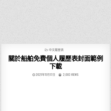
P
中文履歷表
O
關於船舶免費個人履歷表封面範例
S
T
下載
E
D
2021年11月17日
2,003 VIEWS
I
N