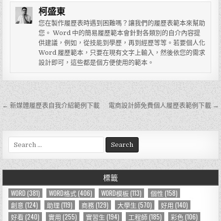
柯盛東
您在製作履歷表時遇到困難嗎？讓我們的履歷表範本來幫助
您。 Word 中的簡易履歷範本會針對各類別的自介內容提
供建議，例如，從技能到學歷，再到經歷等等。若要個人化
Word 履歷範本，只要在現有文字上輸入，然後依您的需求
設計即可，這些都是個方便使用的範本。
← 新媒體履歷表自我介紹範例下載
電商設計師免費個人履歷表範例下載 →
文
章
導
S
e
覽
a
r
標籤
c
h
WORD
(381)
WORD格式
(406)
WORD模板
(113)
個性
(158)
f
創意
(124)
助理
(119)
商務
(129)
大學生
(570)
好用
(140)
o
好看
(240)
實用
(255)
實習生
(194)
工程師
(185)
彩色
(106)
r