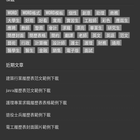
WORD
WORD格式
WORD模板
個性
創意
助理
商務
大學生
好用
好看
實用
實習生
工程師
彩色
應屆生
應聘
教師
整齊
會計
求職
漂亮
畢業生
研究生
簡歷封面
簡歷表格
簡約
翻譯
老師
英文
英語
范文
藝術
行政
計算機
設計師
護士
護理
財務
通用
醫學生
醫生
金融
銷售
電子版
面試
近期文章
建築行業履歷表范文範例下載
java履歷表范文範例下載
護理專業求職履歷表表格範例下載
退役士兵履歷表範例下載
電工履歷表封面圖片範例下載