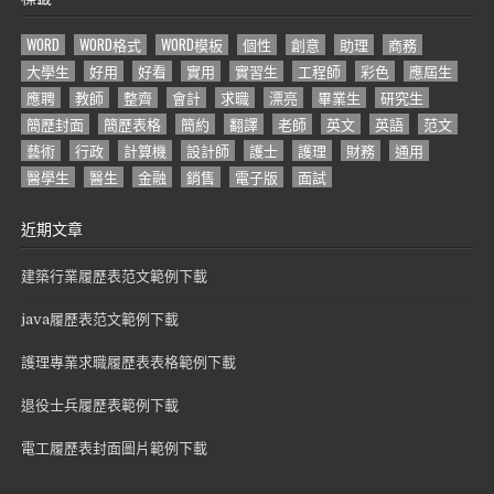
WORD
WORD格式
WORD模板
個性
創意
助理
商務
大學生
好用
好看
實用
實習生
工程師
彩色
應屆生
應聘
教師
整齊
會計
求職
漂亮
畢業生
研究生
簡歷封面
簡歷表格
簡約
翻譯
老師
英文
英語
范文
藝術
行政
計算機
設計師
護士
護理
財務
通用
醫學生
醫生
金融
銷售
電子版
面試
近期文章
建築行業履歷表范文範例下載
java履歷表范文範例下載
護理專業求職履歷表表格範例下載
退役士兵履歷表範例下載
電工履歷表封面圖片範例下載