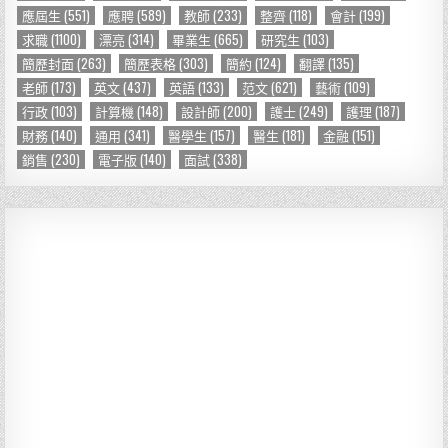
應屆生
(551)
應聘
(589)
教師
(233)
整齊
(118)
會計
(199)
:
求職
(1100)
漂亮
(314)
畢業生
(665)
研究生
(103)
簡歷封面
(263)
簡歷表格
(303)
簡約
(124)
翻譯
(135)
老師
(173)
英文
(437)
英語
(133)
范文
(621)
藝術
(109)
行政
(103)
計算機
(148)
設計師
(200)
護士
(249)
護理
(187)
財務
(140)
通用
(341)
醫學生
(157)
醫生
(181)
金融
(151)
銷售
(230)
電子版
(140)
面試
(338)