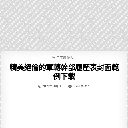
P
中文履歷表
O
精美絕倫的軍轉幹部履歷表封面範
S
T
例下載
E
D
2021年11月17日
1,261 VIEWS
I
N