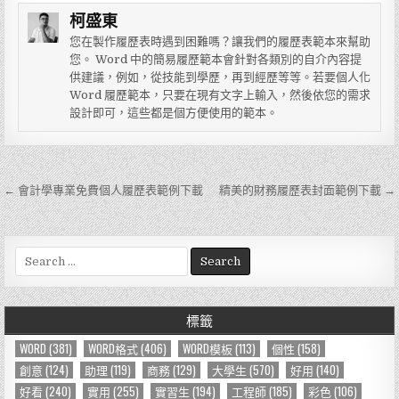
柯盛東
您在製作履歷表時遇到困難嗎？讓我們的履歷表範本來幫助
您。 Word 中的簡易履歷範本會針對各類別的自介內容提
供建議，例如，從技能到學歷，再到經歷等等。若要個人化
Word 履歷範本，只要在現有文字上輸入，然後依您的需求
設計即可，這些都是個方便使用的範本。
← 會計學專業免費個人履歷表範例下載
精美的財務履歷表封面範例下載 →
文
章
導
S
e
覽
a
r
標籤
c
h
WORD
(381)
WORD格式
(406)
WORD模板
(113)
個性
(158)
f
創意
(124)
助理
(119)
商務
(129)
大學生
(570)
好用
(140)
o
好看
(240)
實用
(255)
實習生
(194)
工程師
(185)
彩色
(106)
r