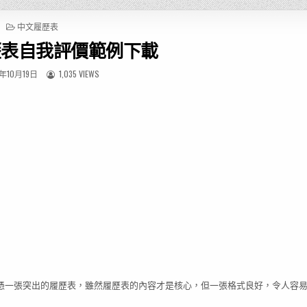
P
中文履歷表
O
歷表自我評價範例下載
S
T
E
1年10月19日
1,035 VIEWS
D
I
N
憑一張突出的履歷表，雖然履歷表的內容才是核心，但一張格式良好，令人容