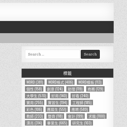
S
e
a
r
標籤
c
h
WORD
(381)
WORD格式
(406)
WORD模板
(113)
f
個性
(158)
創意
(124)
助理
(119)
商務
(129)
o
大學生
(570)
好用
(140)
好看
(240)
r
實用
(255)
實習生
(194)
工程師
(185)
:
彩色
(106)
應屆生
(551)
應聘
(589)
教師
(233)
整齊
(118)
會計
(199)
求職
(1100)
漂亮
(314)
畢業生
(665)
研究生
(103)