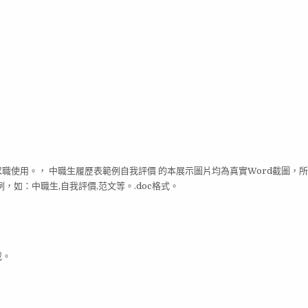
求職使用。， 中職生履歷表範例自我評價 的本展示圖片均為真實Word截圖，
如：中職生,自我評價,范文等。.doc格式。
載。