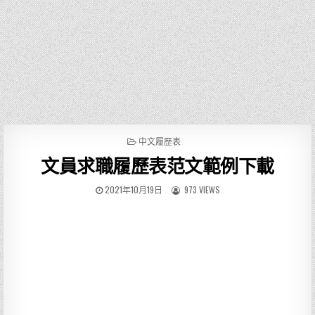
P
中文履歷表
O
文員求職履歷表范文範例下載
S
T
E
2021年10月19日
973 VIEWS
D
I
N