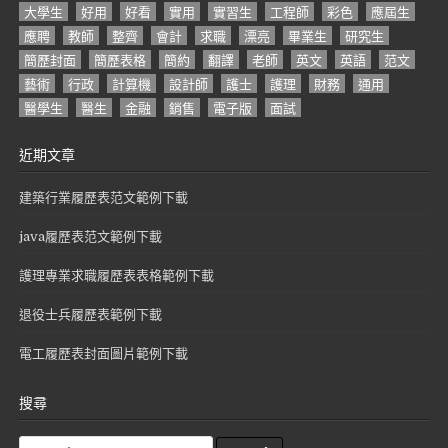
大學生
好用
好看
實用
實習生
工程師
彩色
應屆生
應聘
教師
整齊
會計
求職
漂亮
畢業生
研究生
簡歷封面
簡歷表格
簡約
翻譯
老師
英文
英語
范文
藝術
行政
計算機
設計師
護士
護理
財務
通用
醫學生
醫生
金融
銷售
電子版
面試
近期文章
建築行業履歷表范文範例下載
java履歷表范文範例下載
護理專業求職履歷表表格範例下載
退役士兵履歷表範例下載
電工履歷表封面圖片範例下載
搜尋
S