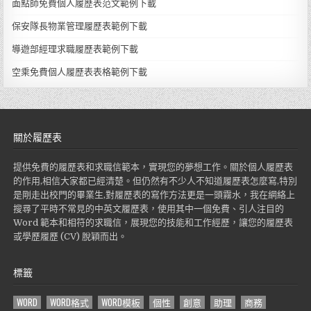
面點師免費個人履歷表范文範例下載
保安隊長物業管理履歷表範例下載
導遊部經理求職履歷表範例下載
空乘免費個人履歷表表格範例下載
關於履歷表
提供免費的履歷表和求職信範本，實現您的夢想工作。關於個人履歷表
的作用,相信大家都已經清楚。但仍然有不少人不知道履歷表怎麼寫,特別
是剛走出校門的畢業生,對履歷表的寫作方法更是一頭霧水，我在網絡上
搜尋了平時不常見的中英文履歷表，使用其中一個免費、引人注目的
Word 範本和相符的求職信，展現您的技能和工作經歷，讓您的履歷表
或學歷履歷 (CV) 脫穎而出。
標籤
WORD
WORD格式
WORD模板
個性
創意
助理
商務