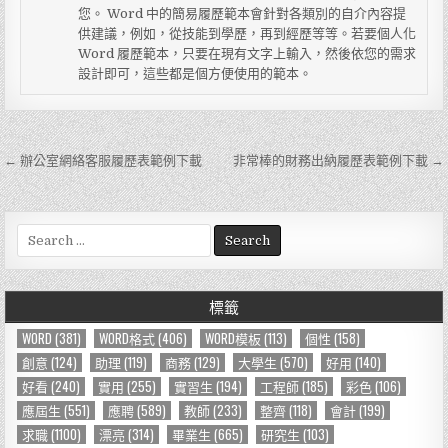
您。 Word 中的簡易履歷範本會針對各類別的自介內容提
供建議，例如，從技能到學歷，再到經歷等等。若要個人化
Word 履歷範本，只要在現有文字上輸入，然後依您的需求
設計即可，這些都是個方便使用的範本。
← 辦公室網絡客服履歷表範例下載
非常棒的財務出納履歷表範例下載 →
文
章
導
S
e
覽
a
r
標籤
c
h
WORD
(381)
WORD格式
(406)
WORD模板
(113)
個性
(158)
f
創意
(124)
助理
(119)
商務
(129)
大學生
(570)
好用
(140)
o
好看
(240)
實用
(255)
實習生
(194)
工程師
(185)
彩色
(106)
r
應屆生
(551)
應聘
(589)
教師
(233)
整齊
(118)
會計
(199)
:
求職
(1100)
漂亮
(314)
畢業生
(665)
研究生
(103)