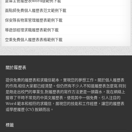
倉庫主管履歷表word版範例下載
面點師免費個人履歷表范文範例下載
保安隊長物業管理履歷表範例下載
導遊部經理求職履歷表範例下載
空乘免費個人履歷表表格範例下載
關於履歷表
提供免費的履歷表和求職信範本，實現您的夢想工作。關於個人履歷表
的作用,相信大家都已經清楚。但仍然有不少人不知道履歷表怎麼寫,特別
是剛走出校門的畢業生,對履歷表的寫作方法更是一頭霧水，我在網絡上
搜尋了平時不常見的中英文履歷表，使用其中一個免費、引人注目的
Word 範本和相符的求職信，展現您的技能和工作經歷，讓您的履歷表
或學歷履歷 (CV) 脫穎而出。
標籤