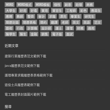
WORD
WORD格式
WORD模板
個性
創意
助理
商務
大學生
好用
好看
實用
實習生
工程師
彩色
應屆生
應聘
教師
整齊
會計
求職
漂亮
畢業生
研究生
簡歷封面
簡歷表格
簡約
翻譯
老師
英文
英語
范文
藝術
行政
計算機
設計師
護士
護理
財務
通用
醫學生
醫生
金融
銷售
電子版
面試
近期文章
建築行業履歷表范文範例下載
java履歷表范文範例下載
護理專業求職履歷表表格範例下載
退役士兵履歷表範例下載
電工履歷表封面圖片範例下載
搜尋