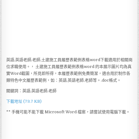
英語,英語老師,老師,土建施工員履歷表範例表格word下載適用於相關崗
位求職使用。， 土建施工員履歷表範例表格word 的本展示圖片均為真
實Word截圖，所見即所得，本履歷表範例免費簡潔，適合用於制作各
類特色中文履歷表範例，如：英語,英語老師,老師等。.doc格式。
關鍵詞：英語,英語老師,老師
下載地址 (73.7 KB)
** 手機可能不能下載 Microsoft Word 檔案，請嘗試使用電腦下載。