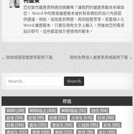
柯盛東
您在製作履歷表時遇到困難嗎？讓我們的履歷表範本來幫助
您。 Word 中的簡易履歷範本會針對各類別的自介內容提
供建議，例如，從技能到學歷，再到經歷等等。若要個人化
Word 履歷範本，只要在現有文字上輸入，然後依您的需求
設計即可，這些都是個方便使用的範本。
← 微商城運營履歷表範例下載
個性免費個人履歷表表格範例下載 →
文
章
導
S
e
覽
a
r
標籤
c
h
WORD
(381)
WORD格式
(406)
WORD模板
(113)
個性
(158)
f
創意
(124)
助理
(119)
商務
(129)
大學生
(570)
好用
(140)
o
好看
(240)
實用
(255)
實習生
(194)
工程師
(185)
彩色
(106)
r
應屆生
(551)
應聘
(589)
教師
(233)
整齊
(118)
會計
(199)
: