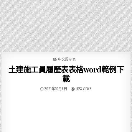
P
中文履歷表
O
土建施工員履歷表表格word範例下
S
T
載
E
D
2021年10月6日
923 VIEWS
I
N