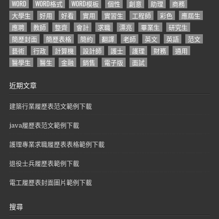
WORD
WORD格式
WORD模板
個性
創意
助理
商務
大學生
好用
好看
實用
實習生
工程師
彩色
應屆生
應聘
教師
整齊
會計
求職
漂亮
畢業生
研究生
簡歷封面
簡歷表格
簡約
翻譯
老師
英文
英語
范文
藝術
行政
計算機
設計師
護士
護理
財務
通用
醫學生
醫生
金融
銷售
電子版
面試
近期文章
建築行業履歷表范文範例下載
java履歷表范文範例下載
護理專業求職履歷表表格範例下載
退役士兵履歷表範例下載
電工履歷表封面圖片範例下載
搜尋