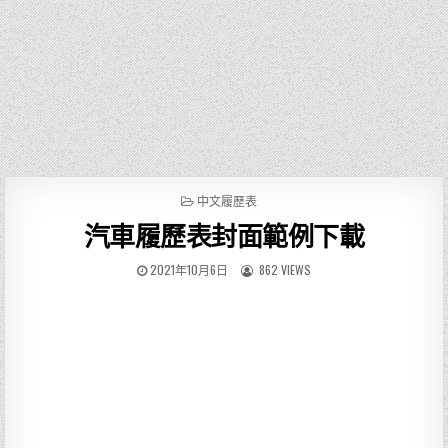
P
中文履歷表
O
汽車履歷表封面範例下載
S
T
E
2021年10月6日
862 VIEWS
D
I
N