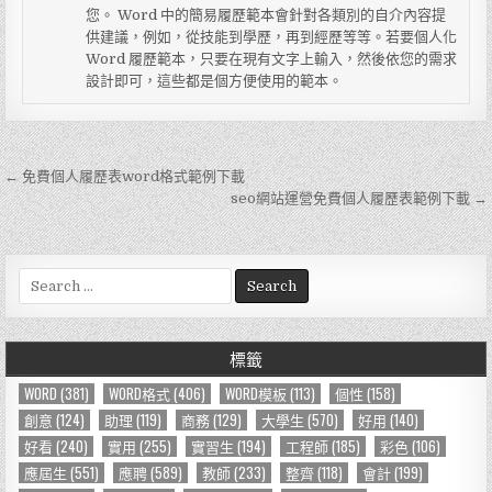
您。 Word 中的簡易履歷範本會針對各類別的自介內容提
供建議，例如，從技能到學歷，再到經歷等等。若要個人化
Word 履歷範本，只要在現有文字上輸入，然後依您的需求
設計即可，這些都是個方便使用的範本。
← 免費個人履歷表word格式範例下載
文
seo網站運營免費個人履歷表範例下載 →
章
導
S
覽
e
a
r
標籤
c
h
WORD
(381)
WORD格式
(406)
WORD模板
(113)
個性
(158)
f
創意
(124)
助理
(119)
商務
(129)
大學生
(570)
好用
(140)
o
好看
(240)
實用
(255)
實習生
(194)
工程師
(185)
彩色
(106)
r
應屆生
(551)
應聘
(589)
教師
(233)
整齊
(118)
會計
(199)
: