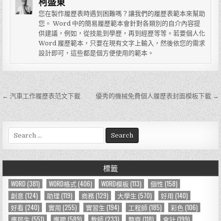
柯盛東
您在製作履歷表時遇到困難嗎？讓我們的履歷表範本來幫助
您。 Word 中的簡易履歷範本會針對各類別的自介內容提
供建議，例如，從技能到學歷，再到經歷等等。若要個人化
Word 履歷範本，只要在現有文字上輸入，然後依您的需求
設計即可，這些都是個方便使用的範本。
← 汽車工作履歷表范文下載
優秀的機械免費個人履歷表封面模板下載 →
文
章
導
S
e
覽
a
r
標籤
c
h
WORD
(381)
WORD格式
(406)
WORD模板
(113)
個性
(158)
f
創意
(124)
助理
(119)
商務
(129)
大學生
(570)
好用
(140)
o
好看
(240)
實用
(255)
實習生
(194)
工程師
(185)
彩色
(106)
r
應屆生
(551)
應聘
(589)
教師
(233)
整齊
(118)
會計
(199)
: