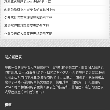
倉庫主管履歷表word版範例下載
面點師免費個人履歷表范文範例下載
保安隊長物業管理履歷表範例下載
導遊部經理求職履歷表範例下載
空乘免費個人履歷表表格範例下載
關於履歷表
提供免費的履歷表和求職信範本，實現您的夢想工作。關於個人履歷表
的作用,相信大家都已經清楚。但仍然有不少人不知道履歷表怎麼寫,特別
是剛走出校門的畢業生,對履歷表的寫作方法更是一頭霧水，我在網絡上
搜尋了平時不常見的中英文履歷表，使用其中一個免費、引人注目的
Word 範本和相符的求職信，展現您的技能和工作經歷，讓您的履歷表
或學歷履歷 (CV) 脫穎而出。
標籤