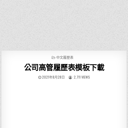
P
中文履歷表
O
公司高管履歷表模板下載
S
T
E
2021年8月28日
2,711 VIEWS
D
I
N