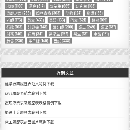
求職
(1100)
漂亮
(314)
畢業生
(665)
研究生
(103)
簡歷封面
(263)
簡歷表格
(303)
簡約
(124)
翻譯
(135)
老師
(173)
英文
(437)
英語
(133)
范文
(621)
藝術
(109)
行政
(103)
計算機
(148)
設計師
(200)
護士
(249)
護理
(187)
財務
(140)
通用
(341)
醫學生
(157)
醫生
(181)
金融
(151)
銷售
(230)
電子版
(140)
面試
(338)
近期文章
建築行業履歷表范文範例下載
java履歷表范文範例下載
護理專業求職履歷表表格範例下載
退役士兵履歷表範例下載
電工履歷表封面圖片範例下載