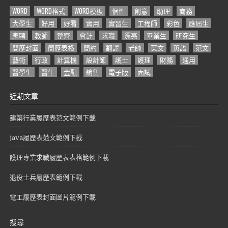
WORD
WORD格式
WORD模板
個性
創意
助理
商務
大學生
好用
好看
實用
實習生
工程師
彩色
應屆生
應聘
教師
整齊
會計
求職
漂亮
畢業生
研究生
簡歷封面
簡歷表格
簡約
翻譯
老師
英文
英語
范文
藝術
行政
計算機
設計師
護士
護理
財務
通用
醫學生
醫生
金融
銷售
電子版
面試
近期文章
建築行業履歷表范文範例下載
java履歷表范文範例下載
護理專業求職履歷表表格範例下載
退役士兵履歷表範例下載
電工履歷表封面圖片範例下載
搜尋