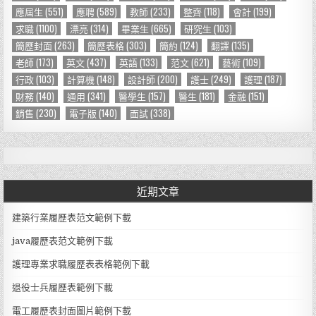
應屆生
(551)
應聘
(589)
教師
(233)
整齊
(118)
會計
(199)
:
求職
(1100)
漂亮
(314)
畢業生
(665)
研究生
(103)
簡歷封面
(263)
簡歷表格
(303)
簡約
(124)
翻譯
(135)
老師
(173)
英文
(437)
英語
(133)
范文
(621)
藝術
(109)
行政
(103)
計算機
(148)
設計師
(200)
護士
(249)
護理
(187)
財務
(140)
通用
(341)
醫學生
(157)
醫生
(181)
金融
(151)
銷售
(230)
電子版
(140)
面試
(338)
近期文章
建築行業履歷表范文範例下載
java履歷表范文範例下載
護理專業求職履歷表表格範例下載
退役士兵履歷表範例下載
電工履歷表封面圖片範例下載