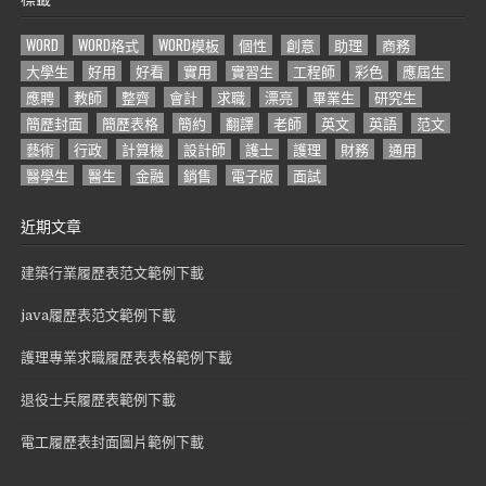
WORD
WORD格式
WORD模板
個性
創意
助理
商務
大學生
好用
好看
實用
實習生
工程師
彩色
應屆生
應聘
教師
整齊
會計
求職
漂亮
畢業生
研究生
簡歷封面
簡歷表格
簡約
翻譯
老師
英文
英語
范文
藝術
行政
計算機
設計師
護士
護理
財務
通用
醫學生
醫生
金融
銷售
電子版
面試
近期文章
建築行業履歷表范文範例下載
java履歷表范文範例下載
護理專業求職履歷表表格範例下載
退役士兵履歷表範例下載
電工履歷表封面圖片範例下載