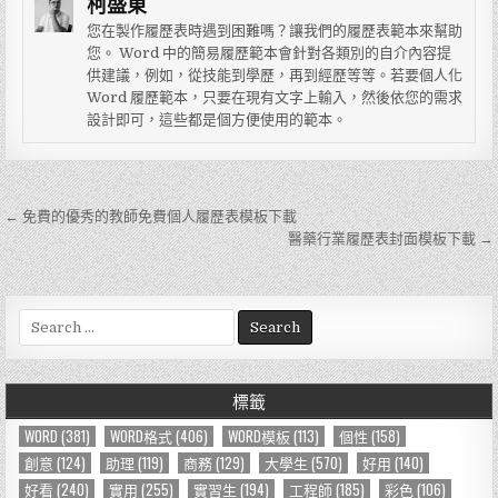
柯盛東
您在製作履歷表時遇到困難嗎？讓我們的履歷表範本來幫助
您。 Word 中的簡易履歷範本會針對各類別的自介內容提
供建議，例如，從技能到學歷，再到經歷等等。若要個人化
Word 履歷範本，只要在現有文字上輸入，然後依您的需求
設計即可，這些都是個方便使用的範本。
← 免費的優秀的教師免費個人履歷表模板下載
文
醫藥行業履歷表封面模板下載 →
章
導
S
覽
e
a
r
標籤
c
h
WORD
(381)
WORD格式
(406)
WORD模板
(113)
個性
(158)
f
創意
(124)
助理
(119)
商務
(129)
大學生
(570)
好用
(140)
o
好看
(240)
實用
(255)
實習生
(194)
工程師
(185)
彩色
(106)
r