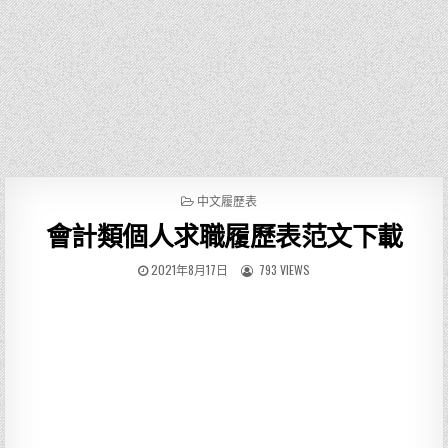
P
中文履歷表
O
會計類個人求職履歷表范文下載
S
T
E
2021年8月17日
793 VIEWS
D
I
N