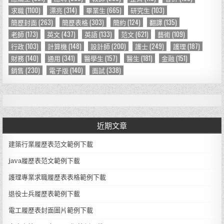
求職
(1100)
漂亮
(314)
畢業生
(665)
研究生
(103)
簡歷封面
(263)
簡歷表格
(303)
簡約
(124)
翻譯
(135)
老師
(173)
英文
(437)
英語
(133)
范文
(621)
藝術
(109)
行政
(103)
計算機
(148)
設計師
(200)
護士
(249)
護理
(187)
財務
(140)
通用
(341)
醫學生
(157)
醫生
(181)
金融
(151)
銷售
(230)
電子版
(140)
面試
(338)
近期文章
建築行業履歷表范文範例下載
java履歷表范文範例下載
護理專業求職履歷表表格範例下載
退役士兵履歷表範例下載
電工履歷表封面圖片範例下載