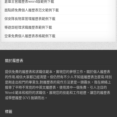
倉庫主管履歷表word版範例下載
面點師免費個人履歷表范文範例下載
保安隊長物業管理履歷表範例下載
導遊部經理求職履歷表範例下載
空乘免費個人履歷表表格範例下載
關於履歷表
提供免費的履歷表和求職信範本，實現您的夢想工作。關於個人履歷表
的作用,相信大家都已經清楚。但仍然有不少人不知道履歷表怎麼寫,特別
是剛走出校門的畢業生,對履歷表的寫作方法更是一頭霧水，我在網絡上
搜尋了平時不常見的中英文履歷表，使用其中一個免費、引人注目的
Word 範本和相符的求職信，展現您的技能和工作經歷，讓您的履歷表
或學歷履歷 (CV) 脫穎而出。
標籤