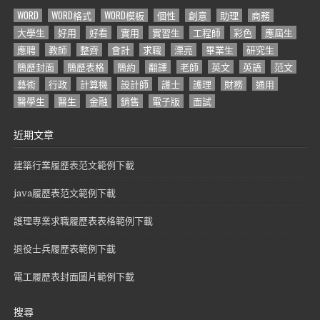
WORD
WORD格式
WORD模板
個性
創意
助理
商務
大學生
好用
好看
實用
實習生
工程師
彩色
應屆生
應聘
教師
整齊
會計
求職
漂亮
畢業生
研究生
簡歷封面
簡歷表格
簡約
翻譯
老師
英文
英語
范文
藝術
行政
計算機
設計師
護士
護理
財務
通用
醫學生
醫生
金融
銷售
電子版
面試
近期文章
建築行業履歷表范文範例下載
java履歷表范文範例下載
護理專業求職履歷表表格範例下載
退役士兵履歷表範例下載
電工履歷表封面圖片範例下載
搜尋