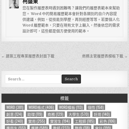
柯盛東
您在製作履歷表時遇到困難嗎？讓我們的履歷表範本來幫助
您。 Word 中的簡易履歷範本會針對各類別的自介內容提
供建議，例如，從技能到學歷，再到經歷等等。若要個人化
Word 履歷範本，只要在現有文字上輸入，然後依您的需求
設計即可，這些都是個方便使用的範本。
← 建築工程專業履歷表封面下載
商務主管履歷表模板下載 →
文
章
導
S
e
覽
a
r
標籤
c
h
WORD
(381)
WORD格式
(406)
WORD模板
(113)
個性
(158)
f
創意
(124)
助理
(119)
商務
(129)
大學生
(570)
好用
(140)
o
好看
(240)
實用
(255)
實習生
(194)
工程師
(185)
彩色
(106)
r
應屆生
(551)
應聘
(589)
教師
(233)
整齊
(118)
會計
(199)
: