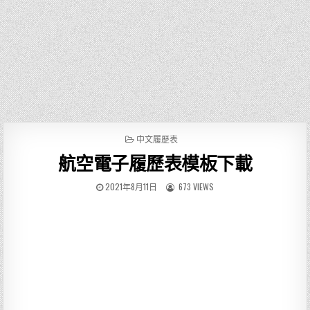
P
中文履歷表
O
航空電子履歷表模板下載
S
T
E
2021年8月11日
673 VIEWS
D
I
N