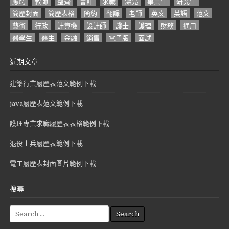
應聘
教師
整齊
會計
求職
漂亮
畢業生
研究生
簡歷封面
簡歷表格
簡約
翻譯
老師
英文
英語
范文
藝術
行政
計算機
設計師
護士
護理
財務
通用
醫學生
醫生
金融
銷售
電子版
面試
近期文章
建築行業履歷表范文範例下載
java履歷表范文範例下載
護理專業求職履歷表表格範例下載
退役士兵履歷表範例下載
電工履歷表封面圖片範例下載
搜尋
S
e