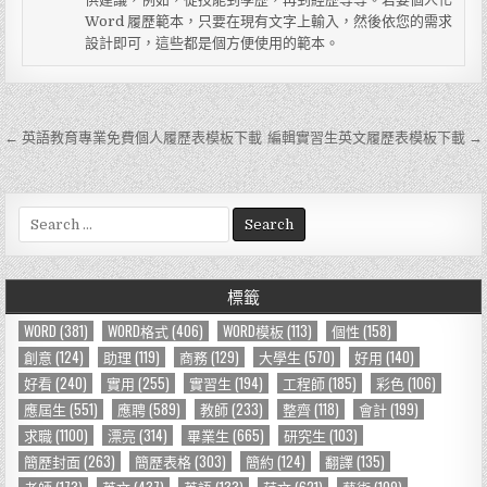
Word 履歷範本，只要在現有文字上輸入，然後依您的需求
設計即可，這些都是個方便使用的範本。
← 英語教育專業免費個人履歷表模板下載
編輯實習生英文履歷表模板下載 →
文
章
導
S
e
覽
a
r
標籤
c
h
WORD
(381)
WORD格式
(406)
WORD模板
(113)
個性
(158)
f
創意
(124)
助理
(119)
商務
(129)
大學生
(570)
好用
(140)
o
好看
(240)
實用
(255)
實習生
(194)
工程師
(185)
彩色
(106)
r
應屆生
(551)
應聘
(589)
教師
(233)
整齊
(118)
會計
(199)
:
求職
(1100)
漂亮
(314)
畢業生
(665)
研究生
(103)
簡歷封面
(263)
簡歷表格
(303)
簡約
(124)
翻譯
(135)
老師
(173)
英文
(437)
英語
(133)
范文
(621)
藝術
(109)