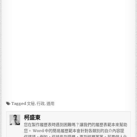
Tagged
文秘
,
行政
,
通用
柯盛東
您在製作履歷表時遇到困難嗎？讓我們的履歷表範本來幫助
您。 Word 中的簡易履歷範本會針對各類別的自介內容提
供建議，例如，從技能到學歷，再到經歷等等。若要個人化