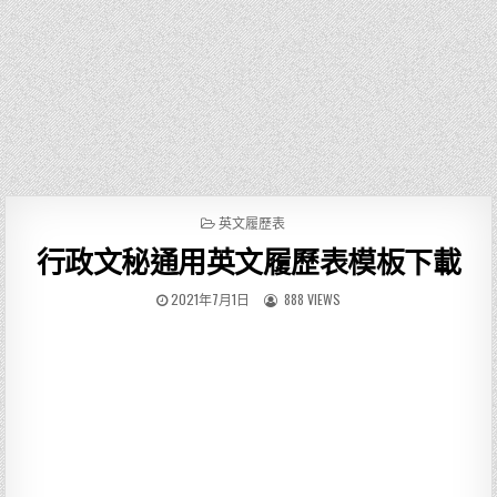
P
英文履歷表
O
行政文秘通用英文履歷表模板下載
S
T
E
2021年7月1日
888 VIEWS
D
I
N