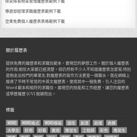
保安隊長物業管理履歷表範例下載
導遊部經理求職履歷表範例下載
空乘免費個人履歷表表格範例下載
關於履歷表
提供免費的履歷表和求職信範本，實現您的夢想工作。關於個人履歷表
的作用,相信大家都已經清楚。但仍然有不少人不知道履歷表怎麼寫,特別
是剛走出校門的畢業生,對履歷表的寫作方法更是一頭霧水，我在網絡上
搜尋了平時不常見的中英文履歷表，使用其中一個免費、引人注目的
Word 範本和相符的求職信，展現您的技能和工作經歷，讓您的履歷表
或學歷履歷 (CV) 脫穎而出。
標籤
WORD
WORD格式
WORD模板
個性
創意
助理
商務
大學生
好用
好看
實用
實習生
工程師
彩色
應屆生