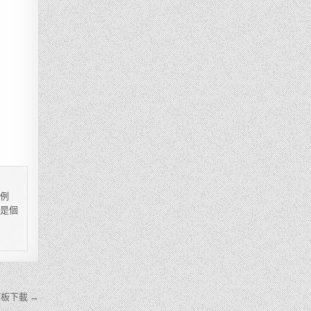
，例
都是個
板下載 →