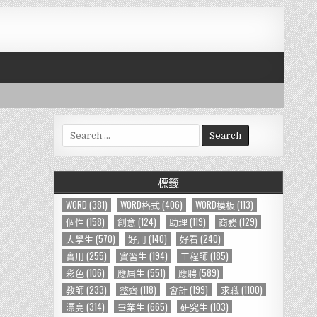
S
e
a
r
標籤
c
h
WORD
(381)
WORD格式
(406)
WORD模板
(113)
f
個性
(158)
創意
(124)
助理
(119)
商務
(129)
o
大學生
(570)
好用
(140)
好看
(240)
r
實用
(255)
實習生
(194)
工程師
(185)
:
彩色
(106)
應屆生
(551)
應聘
(589)
教師
(233)
整齊
(118)
會計
(199)
求職
(1100)
漂亮
(314)
畢業生
(665)
研究生
(103)