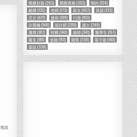
簡歷封面
(263)
簡歷表格
(303)
簡約
(124)
翻譯
(135)
老師
(173)
英文
(437)
英語
(133)
范文
(621)
藝術
(109)
行政
(103)
計算機
(148)
設計師
(200)
護士
(249)
護理
(187)
財務
(140)
通用
(341)
醫學生
(157)
醫生
(181)
金融
(151)
銷售
(230)
電子版
(140)
面試
(338)
易找出