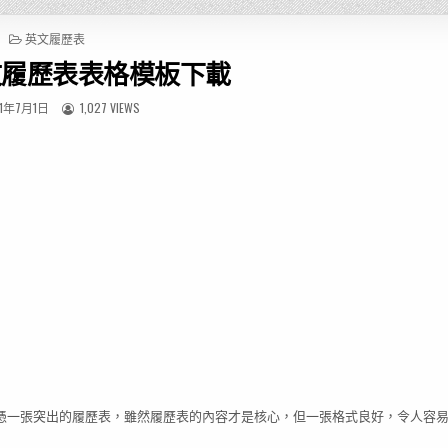
P
英文履歷表
O
文履歷表表格模板下載
S
T
E
1年7月1日
1,027 VIEWS
D
I
N
憑一張突出的履歷表，雖然履歷表的內容才是核心，但一張格式良好，令人容