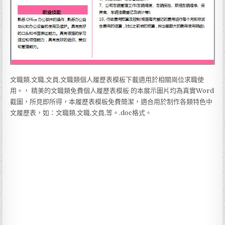
文職類,文職,文員,文職類個人履歷表模板下載適用於相關崗位求職使
用。， 精美的文職類免費個人履歷表模板 的本展示圖片均為真實Word
截圖，所見即所得，本履歷表模板免費簡潔，適合用於制作各類特色中
文履歷表，如：文職類,文職,文員,等。.doc格式。