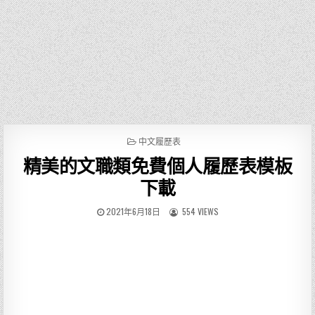
P
中文履歷表
O
精美的文職類免費個人履歷表模板
S
T
下載
E
D
2021年6月18日
554 VIEWS
I
N