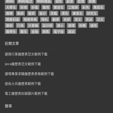
WORD
WORD格式
WORD模板
個性
創意
助理
商務
大學生
好用
好看
實用
實習生
工程師
彩色
應屆生
應聘
教師
整齊
會計
求職
漂亮
畢業生
研究生
簡歷封面
簡歷表格
簡約
翻譯
老師
英文
英語
范文
藝術
行政
計算機
設計師
護士
護理
財務
通用
醫學生
醫生
金融
銷售
電子版
面試
近期文章
建築行業履歷表范文範例下載
java履歷表范文範例下載
護理專業求職履歷表表格範例下載
退役士兵履歷表範例下載
電工履歷表封面圖片範例下載
搜尋