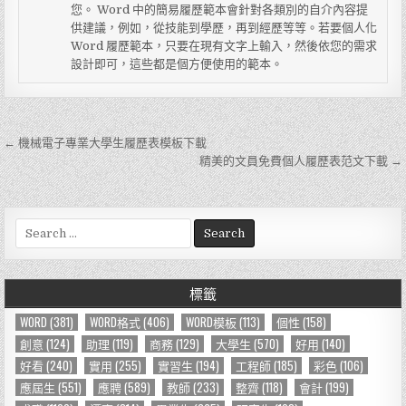
您。 Word 中的簡易履歷範本會針對各類別的自介內容提
供建議，例如，從技能到學歷，再到經歷等等。若要個人化
Word 履歷範本，只要在現有文字上輸入，然後依您的需求
設計即可，這些都是個方便使用的範本。
← 機械電子專業大學生履歷表模板下載
文
精美的文員免費個人履歷表范文下載 →
章
導
S
覽
e
a
r
標籤
c
h
WORD
(381)
WORD格式
(406)
WORD模板
(113)
個性
(158)
f
創意
(124)
助理
(119)
商務
(129)
大學生
(570)
好用
(140)
o
好看
(240)
實用
(255)
實習生
(194)
工程師
(185)
彩色
(106)
r
應屆生
(551)
應聘
(589)
教師
(233)
整齊
(118)
會計
(199)
: