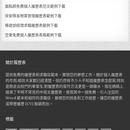
面點師免費個人履歷表范文範例下載
保安隊長物業管理履歷表範例下載
導遊部經理求職履歷表範例下載
空乘免費個人履歷表表格範例下載
關於履歷表
提供免費的履歷表和求職信範本，實現您的夢想工作。關於個人履歷表
的作用,相信大家都已經清楚。但仍然有不少人不知道履歷表怎麼寫,特別
是剛走出校門的畢業生,對履歷表的寫作方法更是一頭霧水，我在網絡上
搜尋了平時不常見的中英文履歷表，使用其中一個免費、引人注目的
Word 範本和相符的求職信，展現您的技能和工作經歷，讓您的履歷表
或學歷履歷 (CV) 脫穎而出。
標籤