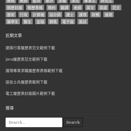
應聘
教師
整齊
會計
求職
漂亮
畢業生
研究生
簡歷封面
簡歷表格
簡約
翻譯
老師
英文
英語
范文
藝術
行政
計算機
設計師
護士
護理
財務
通用
醫學生
醫生
金融
銷售
電子版
面試
近期文章
建築行業履歷表范文範例下載
java履歷表范文範例下載
護理專業求職履歷表表格範例下載
退役士兵履歷表範例下載
電工履歷表封面圖片範例下載
搜尋
S
e