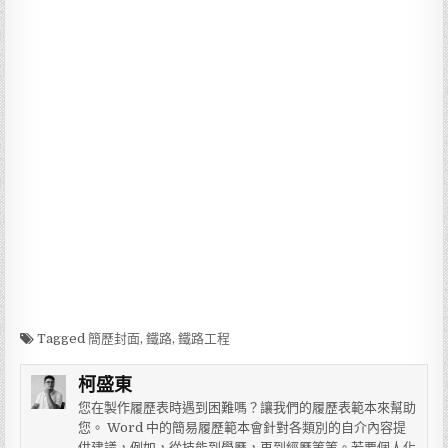
Tagged
簡歷封面
,
鐵路
,
鐵路工程
柯盛東
您在製作履歷表時遇到困難嗎？讓我們的履歷表範本來幫助
您。 Word 中的簡易履歷範本會針對各類別的自介內容提
供建議，例如，從技能到學歷，再到經歷等等。若要個人化