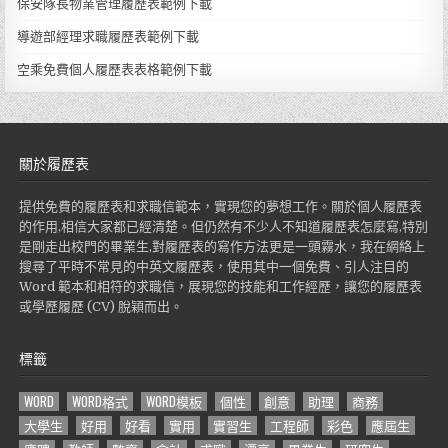
保安隊長物業管理履歷表範例下載
導遊部經理求職履歷表範例下載
空乘免費個人履歷表表格範例下載
關於履歷表
提供免費的履歷表和求職信範本，實現您的夢想工作。關於個人履歷表
的作用,相信大家都已經清楚。但仍然有不少人不知道履歷表怎麼寫,特別
是剛走出校門的畢業生,對履歷表的寫作方法更是一頭霧水，我在網絡上
搜尋了平時不常見的中英文履歷表，使用其中一個免費、引人注目的
Word 範本和相符的求職信，展現您的技能和工作經歷，讓您的履歷表
或學歷履歷 (CV) 脫穎而出。
標籤
WORD
WORD格式
WORD模板
個性
創意
助理
商務
大學生
好用
好看
實用
實習生
工程師
彩色
應屆生