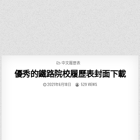
P
中文履歷表
O
優秀的鐵路院校履歷表封面下載
S
T
E
2021年6月18日
529 VIEWS
D
I
N