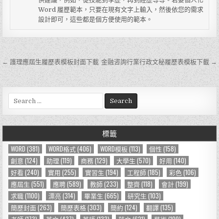
Word 履歷範本，只要在現有文字上輸入，然後依您的需求
設計即可，這些都是個方便使用的範本。
← 護理應屆生履歷表模板封面下載
金融咨詢行業行政文秘履歷表模板下載 →
文
章
導
S
e
覽
a
r
標籤
c
h
WORD
(381)
WORD格式
(406)
WORD模板
(113)
個性
(158)
f
創意
(124)
助理
(119)
商務
(129)
大學生
(570)
好用
(140)
o
好看
(240)
實用
(255)
實習生
(194)
工程師
(185)
彩色
(106)
r
應屆生
(551)
應聘
(589)
教師
(233)
整齊
(118)
會計
(199)
:
求職
(1100)
漂亮
(314)
畢業生
(665)
研究生
(103)
簡歷封面
(263)
簡歷表格
(303)
簡約
(124)
翻譯
(135)
老師
(173)
英文
(437)
英語
(133)
范文
(621)
藝術
(109)