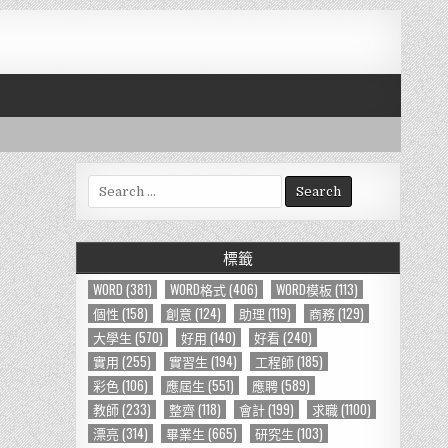
S
e
a
r
標籤
c
h
WORD
(381)
WORD格式
(406)
WORD模板
(113)
f
個性
(158)
創意
(124)
助理
(119)
商務
(129)
o
大學生
(570)
好用
(140)
好看
(240)
r
實用
(255)
實習生
(194)
工程師
(185)
:
彩色
(106)
應屆生
(551)
應聘
(589)
教師
(233)
整齊
(118)
會計
(199)
求職
(1100)
漂亮
(314)
畢業生
(665)
研究生
(103)