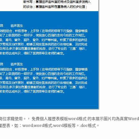
適用於崗位求職使用。， 免費個人履歷表模板word格式 的本展示圖片均為真實Wor
如：word,word格式,word模板等。.doc格式。