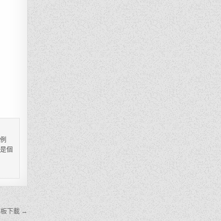
，例
都是個
板下載 →