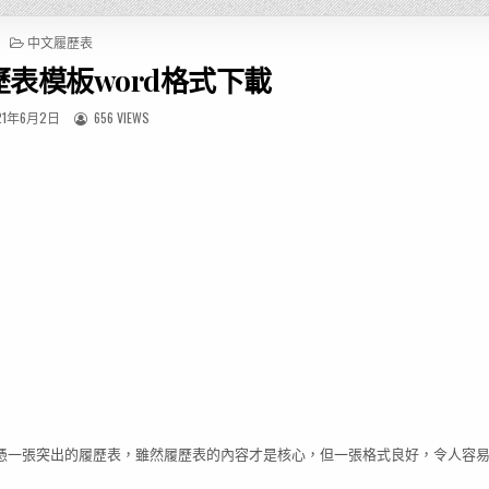
P
中文履歷表
O
表模板word格式下載
S
T
E
21年6月2日
656 VIEWS
D
I
N
憑一張突出的履歷表，雖然履歷表的內容才是核心，但一張格式良好，令人容