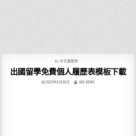
P
中文履歷表
O
出國留學免費個人履歷表模板下載
S
T
E
2021年5月26日
665 VIEWS
D
I
N