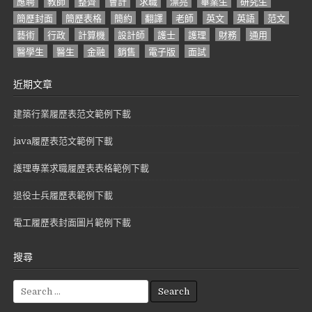
應聘
教師
整齊
會計
求職
漂亮
畢業生
研究生
簡歷封面
簡歷表格
簡約
翻譯
老師
英文
英語
范文
藝術
行政
計算機
設計師
護士
護理
財務
通用
醫學生
醫生
金融
銷售
電子版
面試
近期文章
建築行業履歷表范文範例下載
java履歷表范文範例下載
護理專業求職履歷表表格範例下載
退役士兵履歷表範例下載
電工履歷表封面圖片範例下載
搜尋
S
e