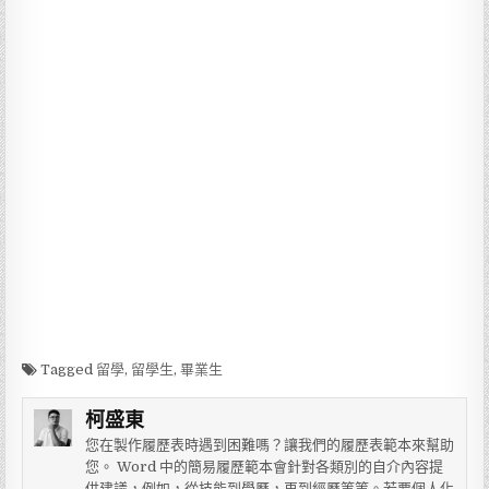
Tagged
留學
,
留學生
,
畢業生
柯盛東
您在製作履歷表時遇到困難嗎？讓我們的履歷表範本來幫助
您。 Word 中的簡易履歷範本會針對各類別的自介內容提
供建議，例如，從技能到學歷，再到經歷等等。若要個人化