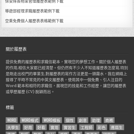
保安隊長物業管理履歷表範例下載
導遊部經理求職履歷表範例下載
空乘免費個人履歷表表格範例下載
關於履歷表
提供免費的履歷表和求職信範本，實現您的夢想工作。關於個人履歷表
的作用,相信大家都已經清楚。但仍然有不少人不知道履歷表怎麼寫,特別
是剛走出校門的畢業生,對履歷表的寫作方法更是一頭霧水，我在網絡上
搜尋了平時不常見的中英文履歷表，使用其中一個免費、引人注目的
Word 範本和相符的求職信，展現您的技能和工作經歷，讓您的履歷表
或學歷履歷 (CV) 脫穎而出。
標籤
WORD
WORD格式
WORD模板
個性
創意
助理
商務
大學生
好用
好看
實用
實習生
工程師
彩色
應屆生