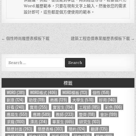
Word 履歷範本，只要在現有文字上輸入，然後依您的需求
設計即可，這些都是個方便使用的範本。
← 個性時尚履歷表模板下載
建築工程造價專業履歷表模板下載 →
文
章
導
S
e
覽
a
r
標籤
c
h
WORD
(381)
WORD格式
(406)
WORD模板
(113)
個性
(158)
f
創意
(124)
助理
(119)
商務
(129)
大學生
(570)
好用
(140)
o
好看
(240)
實用
(255)
實習生
(194)
工程師
(185)
彩色
(106)
r
應屆生
(551)
應聘
(589)
教師
(233)
整齊
(118)
會計
(199)
:
求職
(1100)
漂亮
(314)
畢業生
(665)
研究生
(103)
簡歷封面
(263)
簡歷表格
(303)
簡約
(124)
翻譯
(135)
老師
(173)
英文
(437)
英語
(133)
范文
(621)
藝術
(109)