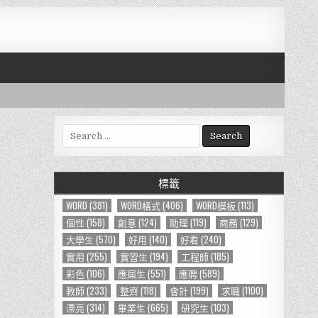
S
e
a
r
標籤
c
h
WORD
(381)
WORD格式
(406)
WORD模板
(113)
f
個性
(158)
創意
(124)
助理
(119)
商務
(129)
o
大學生
(570)
好用
(140)
好看
(240)
r
實用
(255)
實習生
(194)
工程師
(185)
:
彩色
(106)
應屆生
(551)
應聘
(589)
教師
(233)
整齊
(118)
會計
(199)
求職
(1100)
漂亮
(314)
畢業生
(665)
研究生
(103)