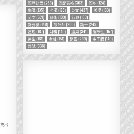
簡歷封面
(263)
簡歷表格
(303)
簡約
(124)
翻譯
(135)
老師
(173)
英文
(437)
英語
(133)
范文
(621)
藝術
(109)
行政
(103)
計算機
(148)
設計師
(200)
護士
(249)
護理
(187)
財務
(140)
通用
(341)
醫學生
(157)
醫生
(181)
金融
(151)
銷售
(230)
電子版
(140)
面試
(338)
易找出