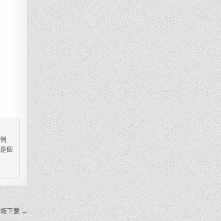
，例
都是個
板下載 →