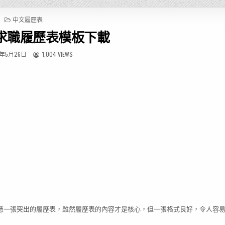
P
中文履歷表
O
求職履歷表模板下載
S
T
E
1年5月26日
1,004 VIEWS
D
I
N
憑一張突出的履歷表，雖然履歷表的內容才是核心，但一張格式良好，令人容