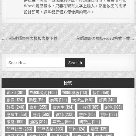
Word 履歷範本，只要在現有文字上輸入，然後依您的需求
設計即可，這些都是個方便使用的範本。
← 小學教師履歷表模板表格下載
工程師履歷表模板word格式下載 →
文
章
導
S
e
覽
a
r
標籤
c
h
WORD
(381)
WORD格式
(406)
WORD模板
(113)
個性
(158)
f
創意
(124)
助理
(119)
商務
(129)
大學生
(570)
好用
(140)
o
好看
(240)
實用
(255)
實習生
(194)
工程師
(185)
彩色
(106)
r
應屆生
(551)
應聘
(589)
教師
(233)
整齊
(118)
會計
(199)
:
求職
(1100)
漂亮
(314)
畢業生
(665)
研究生
(103)
簡歷封面
(263)
簡歷表格
(303)
簡約
(124)
翻譯
(135)
老師
(173)
英文
(437)
英語
(133)
范文
(621)
藝術
(109)