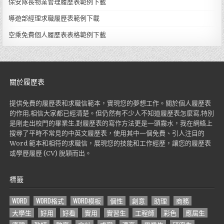
保安隊長物業管理履歷表範例下載
導遊部經理求職履歷表範例下載
空乘免費個人履歷表表格範例下載
關於履歷表
提供免費的履歷表和求職信範本，實現您的夢想工作。關於個人履歷表
的作用,相信大家都已經清楚。但仍然有不少人不知道履歷表怎麼寫,特別
是剛走出校門的畢業生,對履歷表的寫作方法更是一頭霧水，我在網絡上
搜尋了平時不常見的中英文履歷表，使用其中一個免費、引人注目的
Word 範本和相符的求職信，展現您的技能和工作經歷，讓您的履歷表
或學歷履歷 (CV) 脫穎而出。
標籤
WORD
WORD格式
WORD模板
個性
創意
助理
商務
大學生
好用
好看
實用
實習生
工程師
彩色
應屆生