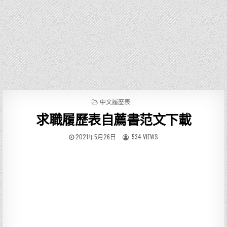
P
中文履歷表
O
求職履歷表自薦書范文下載
S
T
E
2021年5月26日
534 VIEWS
D
I
N