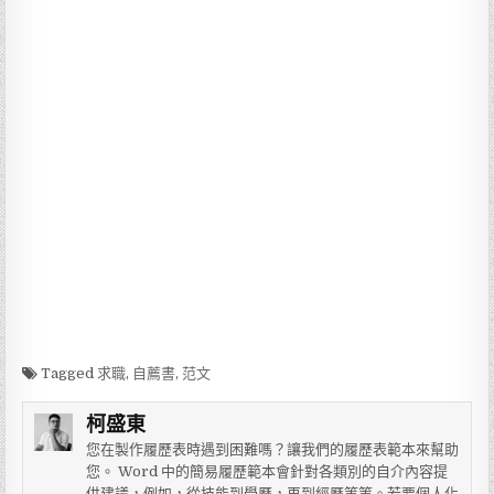
Tagged
求職
,
自薦書
,
范文
柯盛東
您在製作履歷表時遇到困難嗎？讓我們的履歷表範本來幫助
您。 Word 中的簡易履歷範本會針對各類別的自介內容提
供建議，例如，從技能到學歷，再到經歷等等。若要個人化