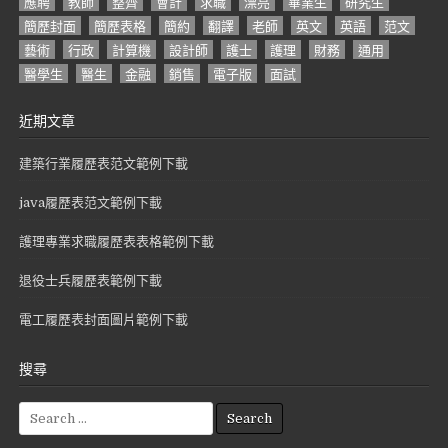
應聘
教師
整齊
會計
求職
漂亮
畢業生
研究生
簡歷封面
簡歷表格
簡約
翻譯
老師
英文
英語
范文
藝術
行政
計算機
設計師
護士
護理
財務
通用
醫學生
醫生
金融
銷售
電子版
面試
近期文章
建築行業履歷表范文範例下載
java履歷表范文範例下載
護理專業求職履歷表表格範例下載
退役士兵履歷表範例下載
電工履歷表封面圖片範例下載
搜尋
S
e