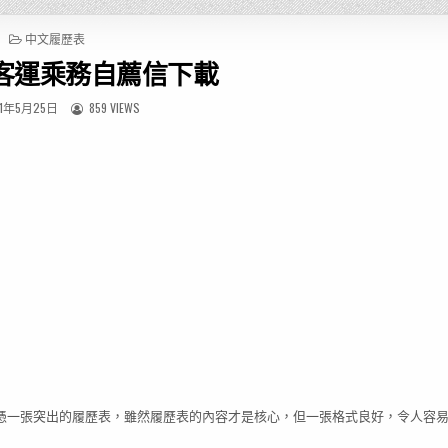
P
中文履歷表
O
客運乘務自薦信下載
S
T
E
1年5月25日
859 VIEWS
D
I
N
憑一張突出的履歷表，雖然履歷表的內容才是核心，但一張格式良好，令人容