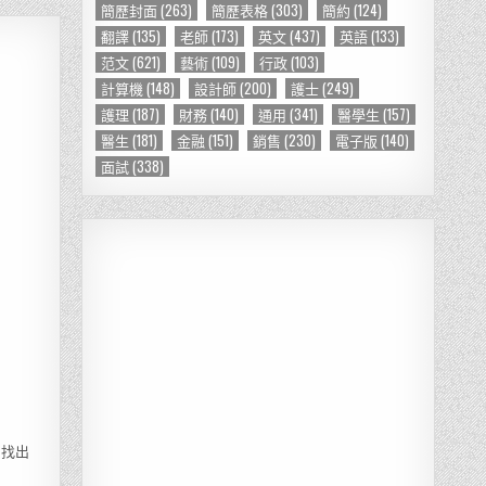
簡歷封面
(263)
簡歷表格
(303)
簡約
(124)
翻譯
(135)
老師
(173)
英文
(437)
英語
(133)
范文
(621)
藝術
(109)
行政
(103)
計算機
(148)
設計師
(200)
護士
(249)
護理
(187)
財務
(140)
通用
(341)
醫學生
(157)
醫生
(181)
金融
(151)
銷售
(230)
電子版
(140)
面試
(338)
易找出