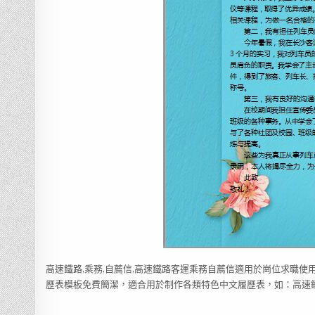
高速鐵路,乘務,自薦信,高速鐵路客運乘務自薦信適用於崗位求職使
歷表模板免費簡潔，適合用於制作各類特色中文履歷表，如：高速鐵路