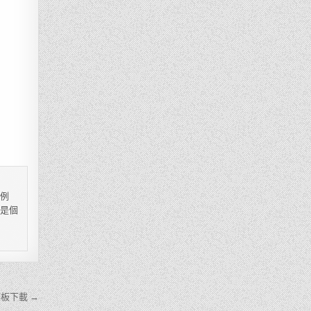
，例
都是個
板下載 →