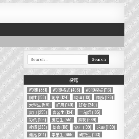
S
e
a
r
標籤
c
h
WORD
(381)
WORD格式
(406)
WORD模板
(113)
f
個性
(158)
創意
(124)
助理
(119)
商務
(129)
o
大學生
(570)
好用
(140)
好看
(240)
r
實用
(255)
實習生
(194)
工程師
(185)
:
彩色
(106)
應屆生
(551)
應聘
(589)
教師
(233)
整齊
(118)
會計
(199)
求職
(1100)
漂亮
(314)
畢業生
(665)
研究生
(103)