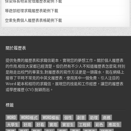
保安隊長物業管理履歷表範例下載
導遊部經理求職履歷表範例下載
空乘免費個人履歷表表格範例下載
關於履歷表
提供免費的履歷表和求職信範本，實現您的夢想工作。關於個人履歷表
的作用,相信大家都已經清楚。但仍然有不少人不知道履歷表怎麼寫,特別
是剛走出校門的畢業生,對履歷表的寫作方法更是一頭霧水，我在網絡上
搜尋了平時不常見的中英文履歷表，使用其中一個免費、引人注目的
Word 範本和相符的求職信，展現您的技能和工作經歷，讓您的履歷表
或學歷履歷 (CV) 脫穎而出。
標籤
WORD
WORD格式
WORD模板
個性
創意
助理
商務
大學生
好用
好看
實用
實習生
工程師
彩色
應屆生