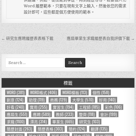
Word 履歷範本，只要在現有文字上輸入，然後依您的需求
設計即可，這些都是個方便使用的範本。
← 研究生應聘履歷表表格下載
應屆畢業生求職履歷表自我評價下載 →
文
章
導
S
e
覽
a
r
標籤
c
h
WORD
(381)
WORD格式
(406)
WORD模板
(113)
個性
(158)
f
創意
(124)
助理
(119)
商務
(129)
大學生
(570)
好用
(140)
o
好看
(240)
實用
(255)
實習生
(194)
工程師
(185)
彩色
(106)
r
應屆生
(551)
應聘
(589)
教師
(233)
整齊
(118)
會計
(199)
:
求職
(1100)
漂亮
(314)
畢業生
(665)
研究生
(103)
簡歷封面
(263)
簡歷表格
(303)
簡約
(124)
翻譯
(135)
老師
(173)
英文
(437)
英語
(133)
范文
(621)
藝術
(109)