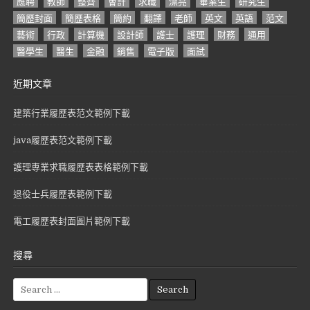
應聘
教師
整齊
會計
求職
漂亮
畢業生
研究生
簡歷封面
簡歷表格
簡約
翻譯
老師
英文
英語
范文
藝術
行政
計算機
設計師
護士
護理
財務
通用
醫學生
醫生
金融
銷售
電子版
面試
近期文章
建築行業履歷表范文範例下載
java履歷表范文範例下載
護理專業求職履歷表表格範例下載
退役士兵履歷表範例下載
電工履歷表封面圖片範例下載
搜尋
S
e