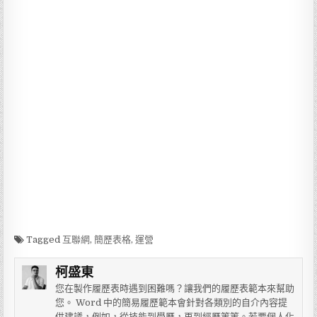
Tagged
互聯網
,
簡歷表格
,
運營
柯盛東
您在製作履歷表時遇到困難嗎？讓我們的履歷表範本來幫助
您。 Word 中的簡易履歷範本會針對各類別的自介內容提
供建議，例如，從技能到學歷，再到經歷等等。若要個人化