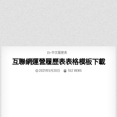
P
中文履歷表
O
互聯網運營履歷表表格模板下載
S
T
E
2021年5月20日
552 VIEWS
D
I
N