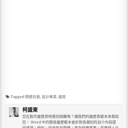
Tagged
簡歷封面
,
設計專業
,
通用
柯盛東
您在製作履歷表時遇到困難嗎？讓我們的履歷表範本來幫助
您。 Word 中的簡易履歷範本會針對各類別的自介內容提
供建議，例如，從技能到學歷，再到經歷等等。若要個人化