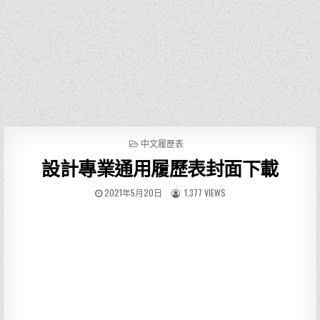
P
中文履歷表
O
設計專業通用履歷表封面下載
S
T
E
2021年5月20日
1,377 VIEWS
D
I
N