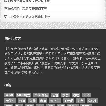
保安隊長物業管理履歷表範例下載
導遊部經理求職履歷表範例下載
空乘免費個人履歷表表格範例下載
關於履歷表
提供免費的履歷表和求職信範本，實現您的夢想工作。關於個人履歷表
的作用,相信大家都已經清楚。但仍然有不少人不知道履歷表怎麼寫,特別
是剛走出校門的畢業生,對履歷表的寫作方法更是一頭霧水，我在網絡上
搜尋了平時不常見的中英文履歷表，使用其中一個免費、引人注目的
Word 範本和相符的求職信，展現您的技能和工作經歷，讓您的履歷表
或學歷履歷 (CV) 脫穎而出。
標籤
WORD
WORD格式
WORD模板
個性
創意
助理
商務
大學生
好用
好看
實用
實習生
工程師
彩色
應屆生