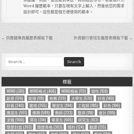
Word 履歷範本，只要在現有文字上輸入，然後依您的需求
設計即可，這些都是個方便使用的範本。
← 供應鏈專員履歷表模板下載
外資銀行管培生履歷表模板下載 →
文
章
導
S
e
覽
a
r
標籤
c
h
WORD
(381)
WORD格式
(406)
WORD模板
(113)
個性
(158)
f
創意
(124)
助理
(119)
商務
(129)
大學生
(570)
好用
(140)
o
好看
(240)
實用
(255)
實習生
(194)
工程師
(185)
彩色
(106)
r
應屆生
(551)
應聘
(589)
教師
(233)
整齊
(118)
會計
(199)
:
求職
(1100)
漂亮
(314)
畢業生
(665)
研究生
(103)
簡歷封面
(263)
簡歷表格
(303)
簡約
(124)
翻譯
(135)
老師
(173)
英文
(437)
英語
(133)
范文
(621)
藝術
(109)