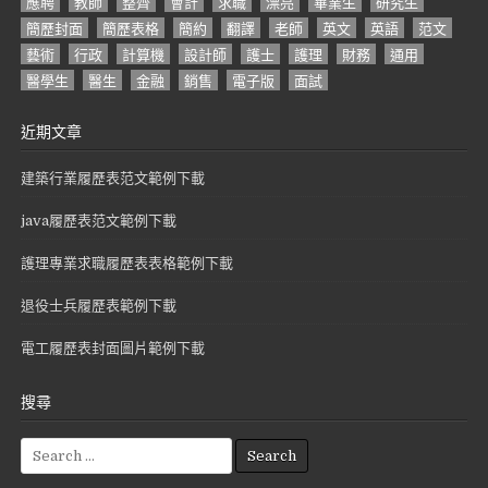
應聘
教師
整齊
會計
求職
漂亮
畢業生
研究生
簡歷封面
簡歷表格
簡約
翻譯
老師
英文
英語
范文
藝術
行政
計算機
設計師
護士
護理
財務
通用
醫學生
醫生
金融
銷售
電子版
面試
近期文章
建築行業履歷表范文範例下載
java履歷表范文範例下載
護理專業求職履歷表表格範例下載
退役士兵履歷表範例下載
電工履歷表封面圖片範例下載
搜尋
S
e