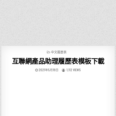
P
中文履歷表
O
互聯網產品助理履歷表模板下載
S
T
E
2021年5月19日
1,112 VIEWS
D
I
N