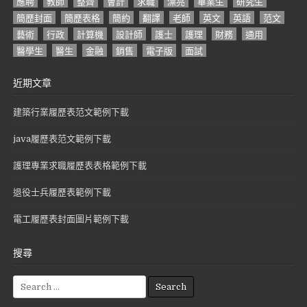
應聘
教師
整齊
會計
求職
漂亮
畢業生
研究生
簡歷封面
簡歷表格
簡約
翻譯
老師
英文
英語
范文
藝術
行政
計算機
設計師
護士
護理
財務
通用
醫學生
醫生
金融
銷售
電子版
面試
近期文章
建築行業履歷表范文範例下載
java履歷表范文範例下載
護理專業求職履歷表表格範例下載
退役士兵履歷表範例下載
電工履歷表封面圖片範例下載
搜尋
S
e