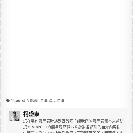
Tagged
互聯網
,
助理
,
產品助理
柯盛東
您在製作履歷表時遇到困難嗎？讓我們的履歷表範本來幫助
您。 Word 中的簡易履歷範本會針對各類別的自介內容提
供建議，例如，從技能到學歷，再到經歷等等。若要個人化