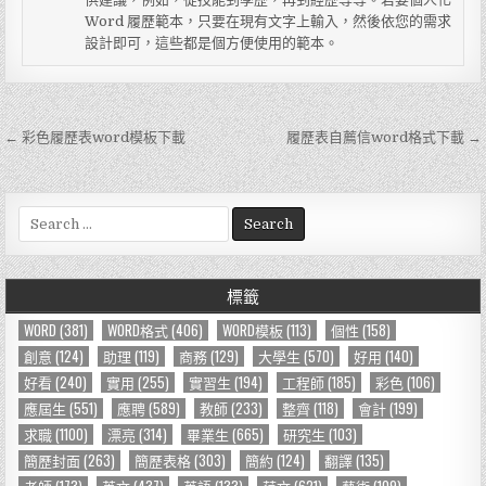
Word 履歷範本，只要在現有文字上輸入，然後依您的需求
設計即可，這些都是個方便使用的範本。
← 彩色履歷表word模板下載
履歷表自薦信word格式下載 →
文
章
導
S
e
覽
a
r
標籤
c
h
WORD
(381)
WORD格式
(406)
WORD模板
(113)
個性
(158)
f
創意
(124)
助理
(119)
商務
(129)
大學生
(570)
好用
(140)
o
好看
(240)
實用
(255)
實習生
(194)
工程師
(185)
彩色
(106)
r
應屆生
(551)
應聘
(589)
教師
(233)
整齊
(118)
會計
(199)
:
求職
(1100)
漂亮
(314)
畢業生
(665)
研究生
(103)
簡歷封面
(263)
簡歷表格
(303)
簡約
(124)
翻譯
(135)
老師
(173)
英文
(437)
英語
(133)
范文
(621)
藝術
(109)