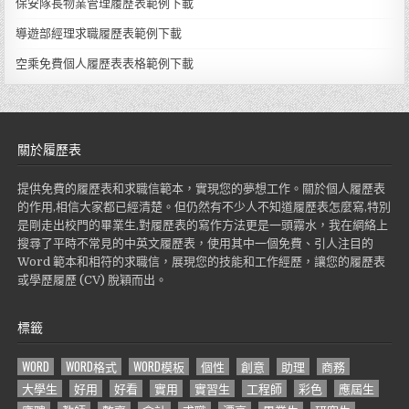
保安隊長物業管理履歷表範例下載
導遊部經理求職履歷表範例下載
空乘免費個人履歷表表格範例下載
關於履歷表
提供免費的履歷表和求職信範本，實現您的夢想工作。關於個人履歷表
的作用,相信大家都已經清楚。但仍然有不少人不知道履歷表怎麼寫,特別
是剛走出校門的畢業生,對履歷表的寫作方法更是一頭霧水，我在網絡上
搜尋了平時不常見的中英文履歷表，使用其中一個免費、引人注目的
Word 範本和相符的求職信，展現您的技能和工作經歷，讓您的履歷表
或學歷履歷 (CV) 脫穎而出。
標籤
WORD
WORD格式
WORD模板
個性
創意
助理
商務
大學生
好用
好看
實用
實習生
工程師
彩色
應屆生