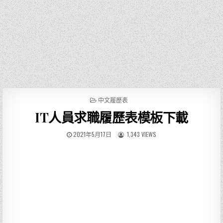
P
中文履歷表
O
IT人員求職履歷表模板下載
S
T
E
2021年5月17日
1,343 VIEWS
D
I
N