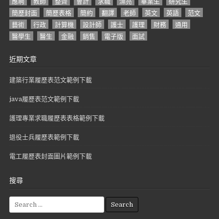
應聘
教師
整齊
會計
求職
漂亮
畢業生
研究生
簡歷封面
簡歷表格
簡約
翻譯
老師
英文
英語
范文
藝術
行政
計算機
設計師
護士
護理
財務
通用
醫學生
醫生
金融
銷售
電子版
面試
近期文章
建築行業履歷表范文範例下載
java履歷表范文範例下載
護理專業求職履歷表表格範例下載
退役士兵履歷表範例下載
電工履歷表封面圖片範例下載
搜尋
S
e