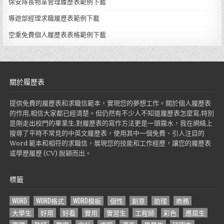
保安隊長物業管理履歷表範例下載
導遊部經理求職履歷表範例下載
空乘免費個人履歷表表格範例下載
關於履歷表
提供免費的履歷表和求職信範本，實現您的夢想工作。關於個人履歷表
的作用,相信大家都已經清楚。但仍然有不少人不知道履歷表怎麼寫,特別
是剛走出校門的畢業生,對履歷表的寫作方法更是一頭霧水，我在網絡上
搜尋了平時不常見的中英文履歷表，使用其中一個免費、引人注目的
Word 範本和相符的求職信，展現您的技能和工作經歷，讓您的履歷表
或學歷履歷 (CV) 脫穎而出。
標籤
WORD
WORD格式
WORD模板
個性
創意
助理
商務
大學生
好用
好看
實用
實習生
工程師
彩色
應屆生