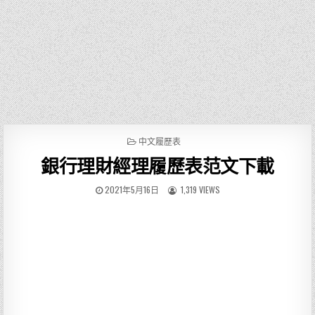
P
中文履歷表
O
銀行理財經理履歷表范文下載
S
T
E
2021年5月16日
1,319 VIEWS
D
I
N