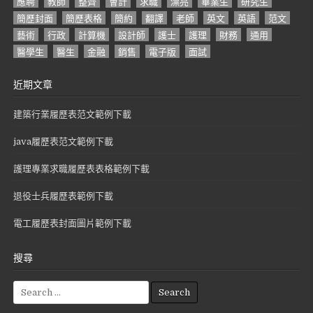
應聘
教師
整齊
會計
求職
漂亮
畢業生
研究生
簡歷封面
簡歷表格
簡約
翻譯
老師
英文
英語
范文
藝術
行政
計算機
設計師
護士
護理
財務
通用
醫學生
醫生
金融
銷售
電子版
面試
近期文章
建築行業履歷表范文範例下載
java履歷表范文範例下載
護理專業求職履歷表表格範例下載
退役士兵履歷表範例下載
電工履歷表封面圖片範例下載
搜尋
S
e