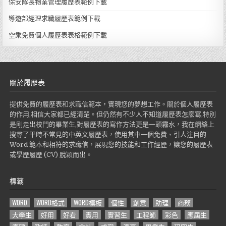
保安隊長物業管理履歷表範例下載
導遊部經理求職履歷表範例下載
空乘免費個人履歷表表格範例下載
關於履歷表
提供免費的履歷表和求職信範本，實現您的夢想工作。關於個人履歷表
的作用,相信大家都已經清楚。但仍然有不少人不知道履歷表怎麼寫,特別
是剛走出校門的畢業生,對履歷表的寫作方法更是一頭霧水，我在網絡上
搜尋了平時不常見的中英文履歷表，使用其中一個免費、引人注目的
Word 範本和相符的求職信，展現您的技能和工作經歷，讓您的履歷表
或學歷履歷 (CV) 脫穎而出。
標籤
WORD
WORD格式
WORD模板
個性
創意
助理
商務
大學生
好用
好看
實用
實習生
工程師
彩色
應屆生