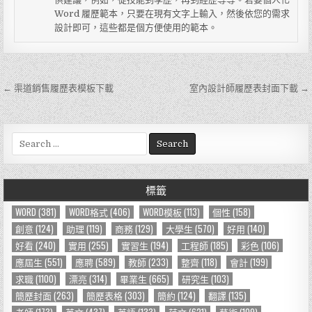
Word 履歷範本，只要在現有文字上輸入，然後依您的需求
設計即可，這些都是個方便使用的範本。
← 渠道銷售履歷表模板下載
室內設計師履歷表封面下載 →
文
章
導
S
e
覽
a
r
標籤
c
h
WORD
(381)
WORD格式
(406)
WORD模板
(113)
個性
(158)
f
創意
(124)
助理
(119)
商務
(129)
大學生
(570)
好用
(140)
o
好看
(240)
實用
(255)
實習生
(194)
工程師
(185)
彩色
(106)
r
應屆生
(551)
應聘
(589)
教師
(233)
整齊
(118)
會計
(199)
:
求職
(1100)
漂亮
(314)
畢業生
(665)
研究生
(103)
簡歷封面
(263)
簡歷表格
(303)
簡約
(124)
翻譯
(135)
老師
(173)
英文
(437)
英語
(133)
范文
(621)
藝術
(109)