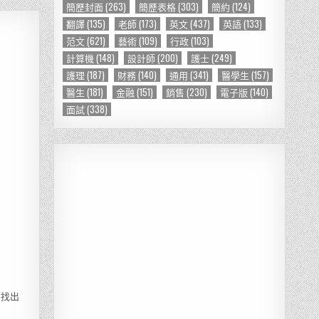
簡歷封面
(263)
簡歷表格
(303)
簡約
(124)
翻譯
(135)
老師
(173)
英文
(437)
英語
(133)
范文
(621)
藝術
(109)
行政
(103)
計算機
(148)
設計師
(200)
護士
(249)
護理
(187)
財務
(140)
通用
(341)
醫學生
(157)
醫生
(181)
金融
(151)
銷售
(230)
電子版
(140)
面試
(338)
易找出