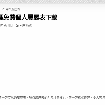
P
中文履歷表
O
理免費個人履歷表下載
S
T
E
1年5月16日
480 VIEWS
D
I
N
憑一張突出的履歷表，雖然履歷表的內容才是核心，但一張格式良好，令人容