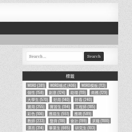
S
e
a
r
標籤
c
h
WORD
(381)
WORD格式
(406)
WORD模板
(113)
f
個性
(158)
創意
(124)
助理
(119)
商務
(129)
o
大學生
(570)
好用
(140)
好看
(240)
r
實用
(255)
實習生
(194)
工程師
(185)
:
彩色
(106)
應屆生
(551)
應聘
(589)
教師
(233)
整齊
(118)
會計
(199)
求職
(1100)
漂亮
(314)
畢業生
(665)
研究生
(103)