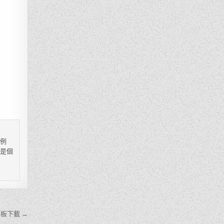
，例
都是個
板下載 →