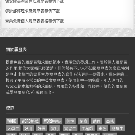
保安隊長物業管理履歷表範例下載
導遊部經理求職履歷表範例下載
空乘免費個人履歷表表格範例下載
關於履歷表
提供免費的履歷表和求職信範本，實現您的夢想工作。關於個人履歷表
的作用,相信大家都已經清楚。但仍然有不少人不知道履歷表怎麼寫,特別
是剛走出校門的畢業生,對履歷表的寫作方法更是一頭霧水，我在網絡上
搜尋了平時不常見的中英文履歷表，使用其中一個免費、引人注目的
Word 範本和相符的求職信，展現您的技能和工作經歷，讓您的履歷表
或學歷履歷 (CV) 脫穎而出。
標籤
WORD
WORD格式
WORD模板
個性
創意
助理
商務
大學生
好用
好看
實用
實習生
工程師
彩色
應屆生