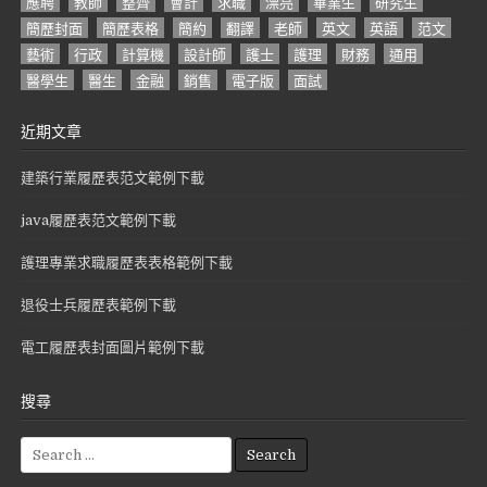
應聘
教師
整齊
會計
求職
漂亮
畢業生
研究生
簡歷封面
簡歷表格
簡約
翻譯
老師
英文
英語
范文
藝術
行政
計算機
設計師
護士
護理
財務
通用
醫學生
醫生
金融
銷售
電子版
面試
近期文章
建築行業履歷表范文範例下載
java履歷表范文範例下載
護理專業求職履歷表表格範例下載
退役士兵履歷表範例下載
電工履歷表封面圖片範例下載
搜尋
S
e