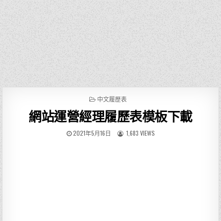
P
中文履歷表
O
網站運營經理履歷表模板下載
S
T
E
2021年5月16日
1,683 VIEWS
D
I
N