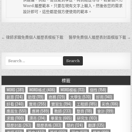
Word 履歷範本，只要在現有文字上輸入，然後依您的需求
設計即可，這些都是個方便使用的範本。
← 律師求職免費個人履歷表模板下載
醫學免費個人履歷表封面模版下載 →
文
章
導
S
e
覽
a
r
標籤
c
h
WORD
(381)
WORD格式
(406)
WORD模板
(113)
個性
(158)
f
創意
(124)
助理
(119)
商務
(129)
大學生
(570)
好用
(140)
o
好看
(240)
實用
(255)
實習生
(194)
工程師
(185)
彩色
(106)
r
應屆生
(551)
應聘
(589)
教師
(233)
整齊
(118)
會計
(199)
:
求職
(1100)
漂亮
(314)
畢業生
(665)
研究生
(103)
簡歷封面
(263)
簡歷表格
(303)
簡約
(124)
翻譯
(135)
老師
(173)
英文
(437)
英語
(133)
范文
(621)
藝術
(109)