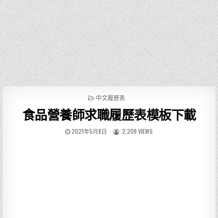
P
中文履歷表
O
食品營養師求職履歷表模板下載
S
T
E
2021年5月8日
2,209 VIEWS
D
I
N