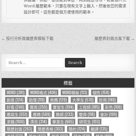
Word 履歷範本，只要在現有文字上輸入，然後依您的需求
設計即可，這些都是個方便使用的範本。
← 投行分析員履歷表模板下載
履歷表封面古風下載 →
文
章
導
S
e
覽
a
r
標籤
c
h
WORD
(381)
WORD格式
(406)
WORD模板
(113)
個性
(158)
f
創意
(124)
助理
(119)
商務
(129)
大學生
(570)
好用
(140)
o
好看
(240)
實用
(255)
實習生
(194)
工程師
(185)
彩色
(106)
r
應屆生
(551)
應聘
(589)
教師
(233)
整齊
(118)
會計
(199)
:
求職
(1100)
漂亮
(314)
畢業生
(665)
研究生
(103)
簡歷封面
(263)
簡歷表格
(303)
簡約
(124)
翻譯
(135)
老師
(173)
英文
(437)
英語
(133)
范文
(621)
藝術
(109)