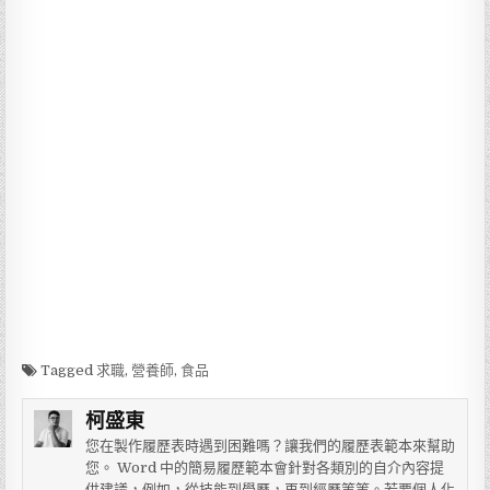
Tagged
求職
,
營養師
,
食品
柯盛東
您在製作履歷表時遇到困難嗎？讓我們的履歷表範本來幫助
您。 Word 中的簡易履歷範本會針對各類別的自介內容提
供建議，例如，從技能到學歷，再到經歷等等。若要個人化