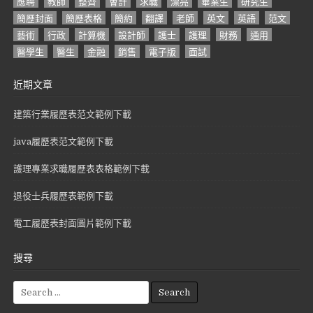
應聘
教師
整齊
會計
求職
漂亮
畢業生
研究生
簡歷封面
簡歷表格
簡約
翻譯
老師
英文
英語
范文
藝術
行政
計算機
設計師
護士
護理
財務
通用
醫學生
醫生
金融
銷售
電子版
面試
近期文章
建築行業履歷表范文範例下載
java履歷表范文範例下載
護理專業求職履歷表表格範例下載
退役士兵履歷表範例下載
電工履歷表封面圖片範例下載
搜尋
S
e