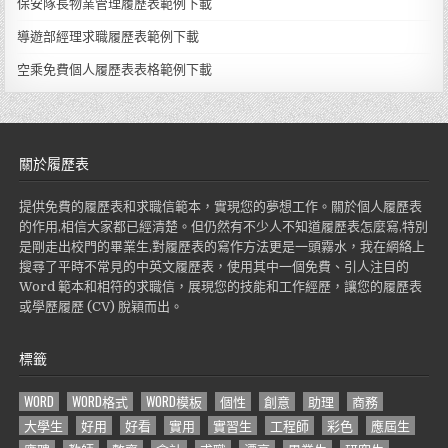
保安隊長物業管理履歷表範例下載
導遊部經理求職履歷表範例下載
空乘免費個人履歷表表格範例下載
關於履歷表
提供免費的履歷表和求職信範本，實現您的夢想工作。關於個人履歷表
的作用,相信大家都已經清楚。但仍然有不少人不知道履歷表怎麼寫,特別
是剛走出校門的畢業生,對履歷表的寫作方法更是一頭霧水，我在網絡上
搜尋了平時不常見的中英文履歷表，使用其中一個免費、引人注目的
Word 範本和相符的求職信，展現您的技能和工作經歷，讓您的履歷表
或學歷履歷 (CV) 脫穎而出。
標籤
WORD
WORD格式
WORD模板
個性
創意
助理
商務
大學生
好用
好看
實用
實習生
工程師
彩色
應屆生