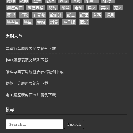
應聘
教師
整齊
會計
求職
漂亮
畢業生
研究生
簡歷封面
簡歷表格
簡約
翻譯
老師
英文
英語
范文
藝術
行政
計算機
設計師
護士
護理
財務
通用
醫學生
醫生
金融
銷售
電子版
面試
近期文章
建築行業履歷表范文範例下載
java履歷表范文範例下載
護理專業求職履歷表表格範例下載
退役士兵履歷表範例下載
電工履歷表封面圖片範例下載
搜尋
S
e