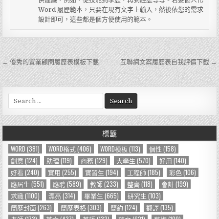
Word 履歷範本，只要在現有文字上輸入，然後依您的需求
設計即可，這些都是個方便使用的範本。
← 優秀的置業顧問履歷表模板下載
互聯網文案履歷表自我評價下載 →
文
章
導
S
e
覽
a
r
標籤
c
h
WORD
(381)
WORD格式
(406)
WORD模板
(113)
個性
(158)
f
創意
(124)
助理
(119)
商務
(129)
大學生
(570)
好用
(140)
o
好看
(240)
實用
(255)
實習生
(194)
工程師
(185)
彩色
(106)
r
應屆生
(551)
應聘
(589)
教師
(233)
整齊
(118)
會計
(199)
:
求職
(1100)
漂亮
(314)
畢業生
(665)
研究生
(103)
簡歷封面
(263)
簡歷表格
(303)
簡約
(124)
翻譯
(135)
老師
(173)
英文
(437)
英語
(133)
范文
(621)
藝術
(109)