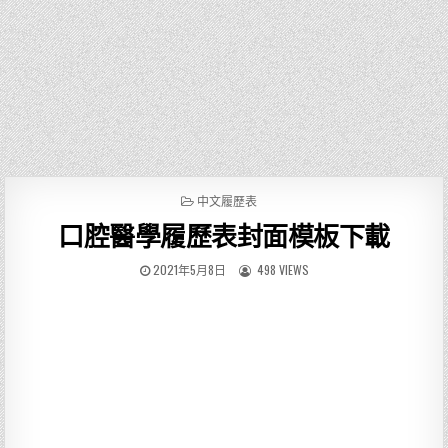
P
中文履歷表
O
口腔醫學履歷表封面模板下載
S
T
E
2021年5月8日
498 VIEWS
D
I
N