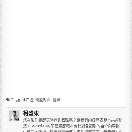
Tagged
口腔
,
簡歷封面
,
醫學
柯盛東
您在製作履歷表時遇到困難嗎？讓我們的履歷表範本來幫助
您。 Word 中的簡易履歷範本會針對各類別的自介內容提
供建議，例如，從技能到學歷，再到經歷等等。若要個人化