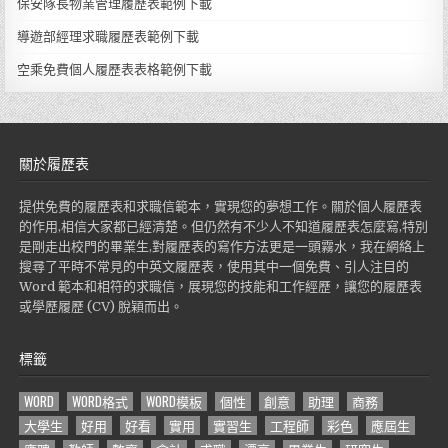
保安隊長物業管理履歷表範例下載
導遊部經理求職履歷表範例下載
空乘免費個人履歷表表格範例下載
關於履歷表
提供免費的履歷表和求職信範本，實現您的夢想工作。關於個人履歷表
的作用,相信大家都已經清楚。但仍然有不少人不知道履歷表怎麼寫,特別
是剛走出校門的畢業生,對履歷表的寫作方法更是一頭霧水，我在網絡上
搜尋了平時不常見的中英文履歷表，使用其中一個免費、引人注目的
Word 範本和相符的求職信，展現您的技能和工作經歷，讓您的履歷表
或學歷履歷 (CV) 脫穎而出。
標籤
WORD
WORD格式
WORD模板
個性
創意
助理
商務
大學生
好用
好看
實用
實習生
工程師
彩色
應屆生