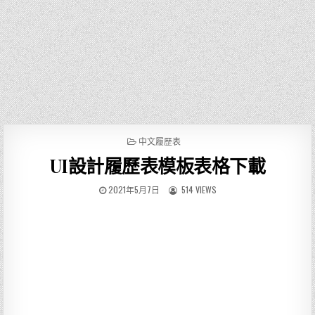
P
中文履歷表
O
UI設計履歷表模板表格下載
S
T
E
2021年5月7日
514 VIEWS
D
I
N