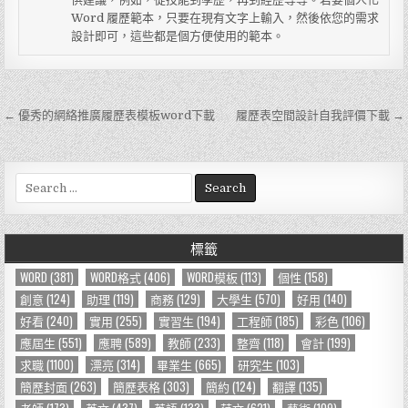
Word 履歷範本，只要在現有文字上輸入，然後依您的需求
設計即可，這些都是個方便使用的範本。
← 優秀的網絡推廣履歷表模板word下載
履歷表空間設計自我評價下載 →
文
章
導
S
e
覽
a
r
標籤
c
h
WORD
(381)
WORD格式
(406)
WORD模板
(113)
個性
(158)
f
創意
(124)
助理
(119)
商務
(129)
大學生
(570)
好用
(140)
o
好看
(240)
實用
(255)
實習生
(194)
工程師
(185)
彩色
(106)
r
應屆生
(551)
應聘
(589)
教師
(233)
整齊
(118)
會計
(199)
:
求職
(1100)
漂亮
(314)
畢業生
(665)
研究生
(103)
簡歷封面
(263)
簡歷表格
(303)
簡約
(124)
翻譯
(135)
老師
(173)
英文
(437)
英語
(133)
范文
(621)
藝術
(109)