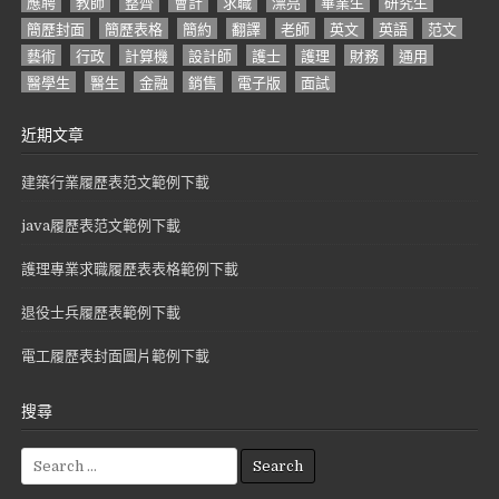
應聘
教師
整齊
會計
求職
漂亮
畢業生
研究生
簡歷封面
簡歷表格
簡約
翻譯
老師
英文
英語
范文
藝術
行政
計算機
設計師
護士
護理
財務
通用
醫學生
醫生
金融
銷售
電子版
面試
近期文章
建築行業履歷表范文範例下載
java履歷表范文範例下載
護理專業求職履歷表表格範例下載
退役士兵履歷表範例下載
電工履歷表封面圖片範例下載
搜尋
S
e