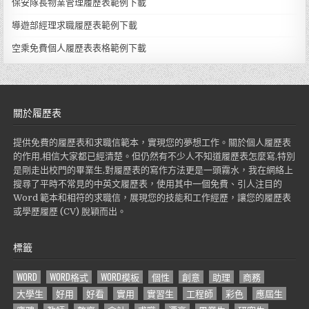
保安隊長物業管理履歷表範例下載
導遊部經理求職履歷表範例下載
空乘免費個人履歷表表格範例下載
關於履歷表
提供免費的履歷表和求職信範本，實現您的夢想工作。關於個人履歷表
的作用,相信大家都已經清楚。但仍然有不少人不知道履歷表怎麼寫,特別
是剛走出校門的畢業生,對履歷表的寫作方法更是一頭霧水，我在網絡上
搜尋了平時不常見的中英文履歷表，使用其中一個免費、引人注目的
Word 範本和相符的求職信，展現您的技能和工作經歷，讓您的履歷表
或學歷履歷 (CV) 脫穎而出。
標籤
WORD
WORD格式
WORD模板
個性
創意
助理
商務
大學生
好用
好看
實用
實習生
工程師
彩色
應屆生