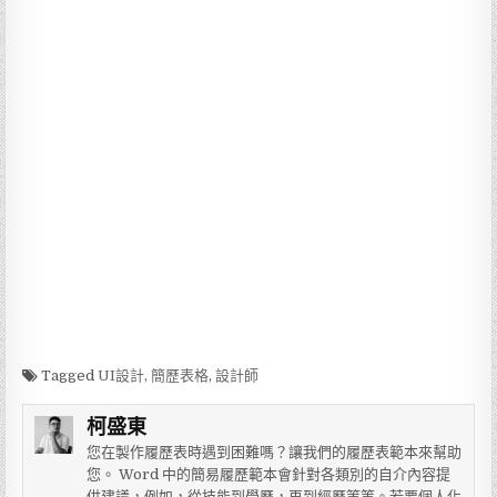
Tagged
UI設計
,
簡歷表格
,
設計師
柯盛東
您在製作履歷表時遇到困難嗎？讓我們的履歷表範本來幫助
您。 Word 中的簡易履歷範本會針對各類別的自介內容提
供建議，例如，從技能到學歷，再到經歷等等。若要個人化