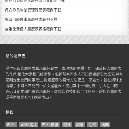
面點師免費個人履歷表范文範例下載
保安隊長物業管理履歷表範例下載
導遊部經理求職履歷表範例下載
空乘免費個人履歷表表格範例下載
關於履歷表
提供免費的履歷表和求職信範本，實現您的夢想工作。關於個人履歷表
的作用,相信大家都已經清楚。但仍然有不少人不知道履歷表怎麼寫,特別
是剛走出校門的畢業生,對履歷表的寫作方法更是一頭霧水，我在網絡上
搜尋了平時不常見的中英文履歷表，使用其中一個免費、引人注目的
Word 範本和相符的求職信，展現您的技能和工作經歷，讓您的履歷表
或學歷履歷 (CV) 脫穎而出。
標籤
WORD
WORD格式
WORD模板
個性
創意
助理
商務