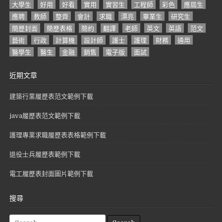
大學生
好用
好看
實用
實習生
工程師
彩色
應屆生
應聘
教師
整齊
會計
求職
漂亮
畢業生
研究生
簡歷封面
簡歷表格
簡約
翻譯
老師
英文
英語
范文
藝術
行政
計算機
設計師
護士
護理
財務
通用
醫學生
醫生
金融
銷售
電子版
面試
近期文章
建築行業履歷表范文範例下載
java履歷表范文範例下載
護理專業求職履歷表表格範例下載
退役士兵履歷表範例下載
電工履歷表封面圖片範例下載
搜尋
S