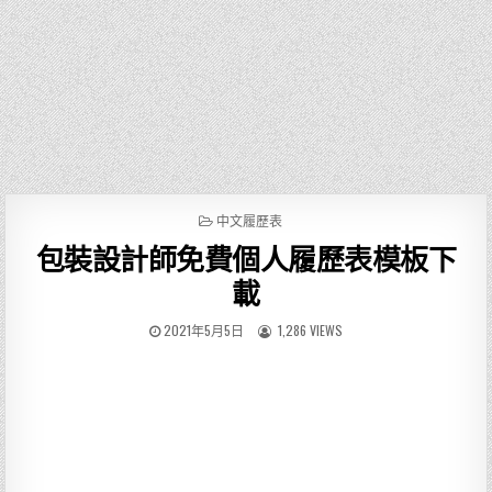
P
中文履歷表
O
包裝設計師免費個人履歷表模板下
S
T
載
E
D
2021年5月5日
1,286 VIEWS
I
N