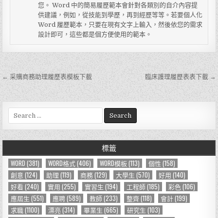
您。 Word 中的簡易履歷範本會針對各類別的自介內容提
供建議，例如，從技能到學歷，再到經歷等等。若要個人化
Word 履歷範本，只要在現有文字上輸入，然後依您的需求
設計即可，這些都是個方便使用的範本。
← 采購商務助理履歷表模板下載
臨床護理履歷表表下載 →
文
章
導
S
e
覽
a
r
標籤
c
h
WORD
(381)
WORD格式
(406)
WORD模板
(113)
個性
(158)
f
創意
(124)
助理
(119)
商務
(129)
大學生
(570)
好用
(140)
o
好看
(240)
實用
(255)
實習生
(194)
工程師
(185)
彩色
(106)
r
應屆生
(551)
應聘
(589)
教師
(233)
整齊
(118)
會計
(199)
:
求職
(1100)
漂亮
(314)
畢業生
(665)
研究生
(103)