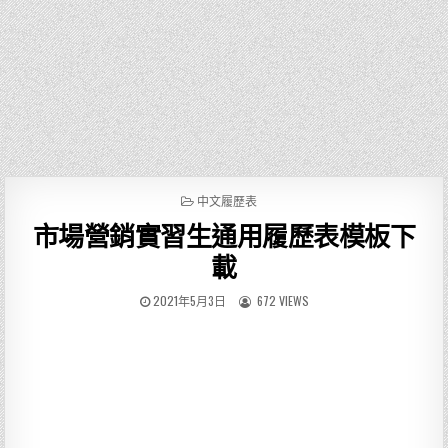
P
中文履歷表
O
市場營銷實習生通用履歷表模板下
S
T
載
E
D
2021年5月3日
672 VIEWS
I
N