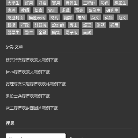
大學生
好用
好看
實用
實習生
工程師
彩色
應屆生
應聘
教師
整齊
會計
求職
漂亮
畢業生
研究生
簡歷封面
簡歷表格
簡約
翻譯
老師
英文
英語
范文
藝術
行政
計算機
設計師
護士
護理
財務
通用
醫學生
醫生
金融
銷售
電子版
面試
近期文章
建築行業履歷表范文範例下載
java履歷表范文範例下載
護理專業求職履歷表表格範例下載
退役士兵履歷表範例下載
電工履歷表封面圖片範例下載
搜尋
S