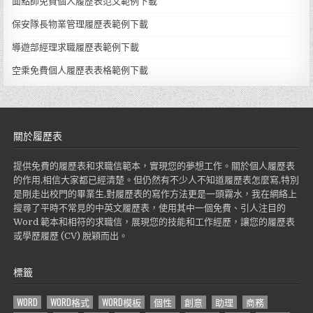
面點師免費個人履歷表范文範例下載
保安隊長物業管理履歷表範例下載
導遊部經理求職履歷表範例下載
空乘免費個人履歷表表格範例下載
關於履歷表
提供免費的履歷表和求職信範本，實現您的夢想工作。關於個人履歷表
的作用,相信大家都已經清楚。但仍然有不少人不知道履歷表怎麼寫,特別
是剛走出校門的畢業生,對履歷表的寫作方法更是一頭霧水，我在網絡上
搜尋了平時不常見的中英文履歷表，使用其中一個免費、引人注目的
Word 範本和相符的求職信，展現您的技能和工作經歷，讓您的履歷表
或學歷履歷 (CV) 脫穎而出。
標籤
WORD
WORD格式
WORD模板
個性
創意
助理
商務