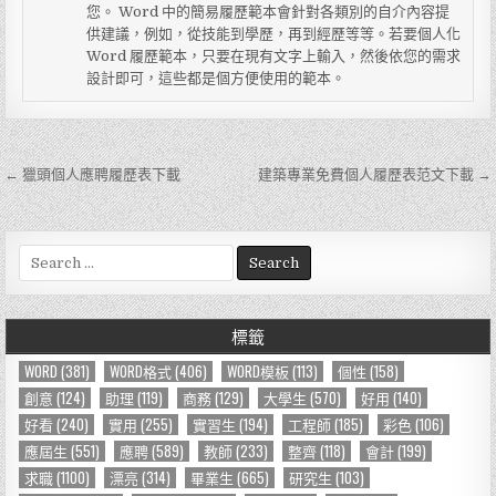
您。 Word 中的簡易履歷範本會針對各類別的自介內容提
供建議，例如，從技能到學歷，再到經歷等等。若要個人化
Word 履歷範本，只要在現有文字上輸入，然後依您的需求
設計即可，這些都是個方便使用的範本。
← 獵頭個人應聘履歷表下載
建築專業免費個人履歷表范文下載 →
文
章
導
S
e
覽
a
r
標籤
c
h
WORD
(381)
WORD格式
(406)
WORD模板
(113)
個性
(158)
f
創意
(124)
助理
(119)
商務
(129)
大學生
(570)
好用
(140)
o
好看
(240)
實用
(255)
實習生
(194)
工程師
(185)
彩色
(106)
r
應屆生
(551)
應聘
(589)
教師
(233)
整齊
(118)
會計
(199)
:
求職
(1100)
漂亮
(314)
畢業生
(665)
研究生
(103)