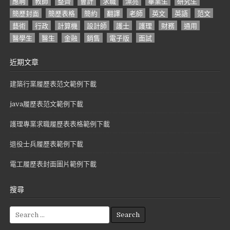
應聘
教師
整齊
會計
求職
漂亮
畢業生
研究生
簡歷封面
簡歷表格
簡約
翻譯
老師
英文
英語
范文
藝術
行政
計算機
設計師
護士
護理
財務
通用
醫學生
醫生
金融
銷售
電子版
面試
近期文章
建築行業履歷表范文範例下載
java履歷表范文範例下載
護理專業求職履歷表表格範例下載
退役士兵履歷表範例下載
電工履歷表封面圖片範例下載
搜尋
S
e