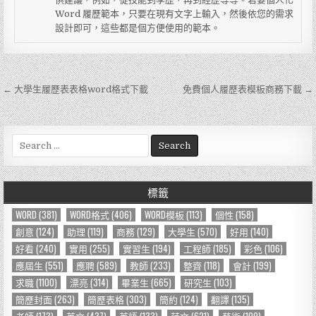
Word 履歷範本，只要在現有文字上輸入，然後依您的需求
設計即可，這些都是個方便使用的範本。
← 大學生履歷表表格word格式下載
免費個人履歷表模板商務下載 →
文
章
導
S
e
覽
a
r
標籤
c
h
WORD
(381)
WORD格式
(406)
WORD模板
(113)
個性
(158)
f
創意
(124)
助理
(119)
商務
(129)
大學生
(570)
好用
(140)
o
好看
(240)
實用
(255)
實習生
(194)
工程師
(185)
彩色
(106)
r
應屆生
(551)
應聘
(589)
教師
(233)
整齊
(118)
會計
(199)
:
求職
(1100)
漂亮
(314)
畢業生
(665)
研究生
(103)
簡歷封面
(263)
簡歷表格
(303)
簡約
(124)
翻譯
(135)
老師
(173)
英文
(437)
英語
(133)
范文
(621)
藝術
(109)