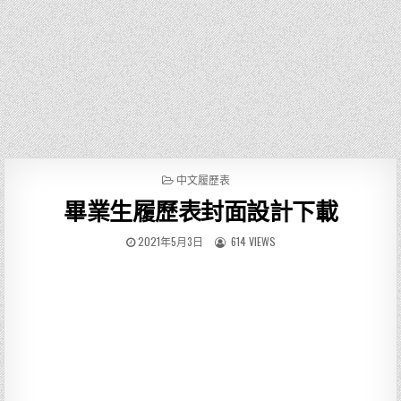
P
中文履歷表
O
畢業生履歷表封面設計下載
S
T
E
2021年5月3日
614 VIEWS
D
I
N