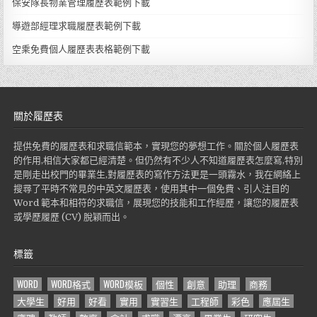
保安隊長物業管理履歷表範例下載
導遊部經理求職履歷表範例下載
空乘免費個人履歷表表格範例下載
關於履歷表
提供免費的履歷表和求職信範本，實現您的夢想工作。關於個人履歷表
的作用,相信大家都已經清楚。但仍然有不少人不知道履歷表怎麼寫,特別
是剛走出校門的畢業生,對履歷表的寫作方法更是一頭霧水，我在網絡上
搜尋了平時不常見的中英文履歷表，使用其中一個免費、引人注目的
Word 範本和相符的求職信，展現您的技能和工作經歷，讓您的履歷表
或學歷履歷 (CV) 脫穎而出。
標籤
WORD
WORD格式
WORD模板
個性
創意
助理
商務
大學生
好用
好看
實用
實習生
工程師
彩色
應屆生