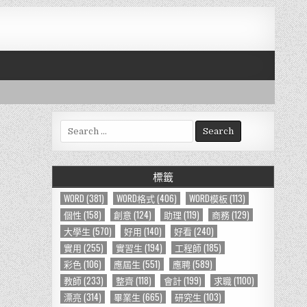
S
e
a
r
標籤
c
h
WORD
(381)
WORD格式
(406)
WORD模板
(113)
f
個性
(158)
創意
(124)
助理
(119)
商務
(129)
o
大學生
(570)
好用
(140)
好看
(240)
r
實用
(255)
實習生
(194)
工程師
(185)
:
彩色
(106)
應屆生
(551)
應聘
(589)
教師
(233)
整齊
(118)
會計
(199)
求職
(1100)
漂亮
(314)
畢業生
(665)
研究生
(103)