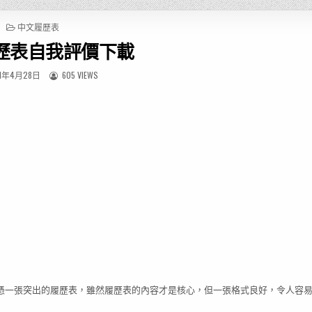
P
中文履歷表
O
歷表自我評價下載
S
T
E
1年4月28日
605 VIEWS
D
I
N
憑一張突出的履歷表，雖然履歷表的內容才是核心，但一張格式良好，令人容