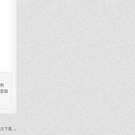
，例
都是個
文下載 →