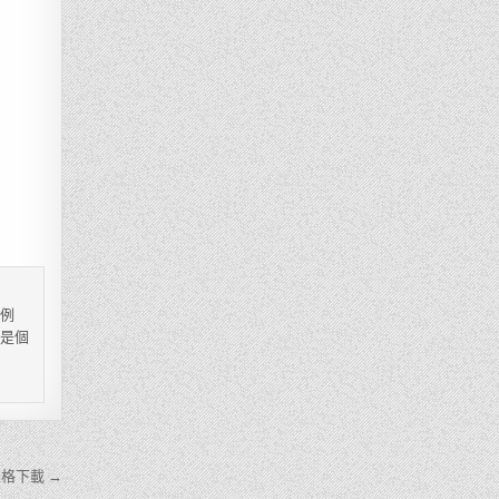
，例
都是個
格下載 →