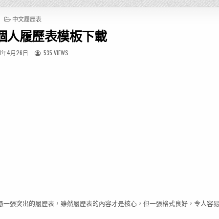
P
中文履歷表
O
個人履歷表模板下載
S
T
E
1年4月26日
535 VIEWS
D
I
N
憑一張突出的履歷表，雖然履歷表的內容才是核心，但一張格式良好，令人容