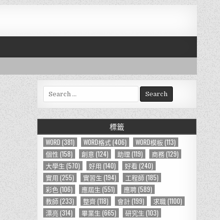
S
e
a
r
標籤
c
h
WORD
(381)
WORD格式
(406)
WORD模板
(113)
f
個性
(158)
創意
(124)
助理
(119)
商務
(129)
o
大學生
(570)
好用
(140)
好看
(240)
r
實用
(255)
實習生
(194)
工程師
(185)
:
彩色
(106)
應屆生
(551)
應聘
(589)
教師
(233)
整齊
(118)
會計
(199)
求職
(1100)
漂亮
(314)
畢業生
(665)
研究生
(103)