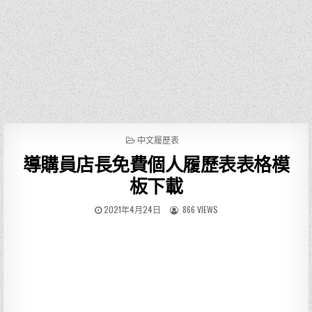
P
中文履歷表
O
導購員店長免費個人履歷表表格模
S
T
板下載
E
D
2021年4月24日
866 VIEWS
I
N