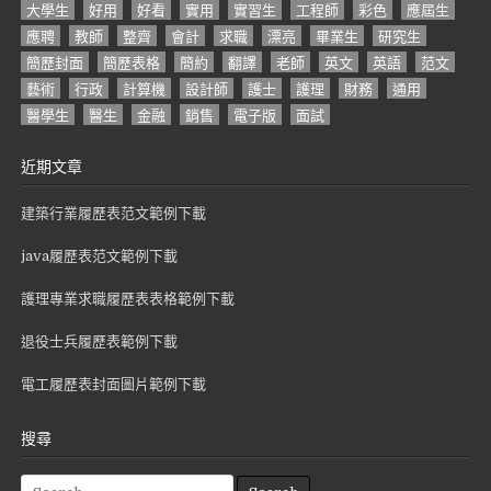
大學生
好用
好看
實用
實習生
工程師
彩色
應屆生
應聘
教師
整齊
會計
求職
漂亮
畢業生
研究生
簡歷封面
簡歷表格
簡約
翻譯
老師
英文
英語
范文
藝術
行政
計算機
設計師
護士
護理
財務
通用
醫學生
醫生
金融
銷售
電子版
面試
近期文章
建築行業履歷表范文範例下載
java履歷表范文範例下載
護理專業求職履歷表表格範例下載
退役士兵履歷表範例下載
電工履歷表封面圖片範例下載
搜尋
S