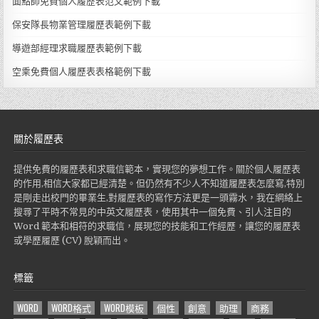
面點師免費個人履歷表范文範例下載
保安隊長物業管理履歷表範例下載
導遊部經理求職履歷表範例下載
空乘免費個人履歷表表格範例下載
關於履歷表
提供免費的履歷表和求職信範本，實現您的夢想工作。關於個人履歷表
的作用,相信大家都已經清楚。但仍然有不少人不知道履歷表怎麼寫,特別
是剛走出校門的畢業生,對履歷表的寫作方法更是一頭霧水，我在網絡上
搜尋了平時不常見的中英文履歷表，使用其中一個免費、引人注目的
Word 範本和相符的求職信，展現您的技能和工作經歷，讓您的履歷表
或學歷履歷 (CV) 脫穎而出。
標籤
WORD
WORD格式
WORD模板
個性
創意
助理
商務