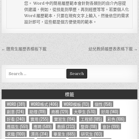
您。 Word 中的簡易履歷範本會針對各類別的自介內容提
供建議，例如，從技能到學歷，再到經歷等等。若要個人化
Word 履歷範本，只要在現有文字上輸入，然後依您的需求
設計即可，這些都是個方便使用的範本。
← 體育生履歷表模板下載
幼兒教師履歷表表格下載 →
文
章
導
S
e
覽
a
r
標籤
c
h
WORD
(381)
WORD格式
(406)
WORD模板
(113)
個性
(158)
f
創意
(124)
助理
(119)
商務
(129)
大學生
(570)
好用
(140)
o
好看
(240)
實用
(255)
實習生
(194)
工程師
(185)
彩色
(106)
r
應屆生
(551)
應聘
(589)
教師
(233)
整齊
(118)
會計
(199)
:
求職
(1100)
漂亮
(314)
畢業生
(665)
研究生
(103)