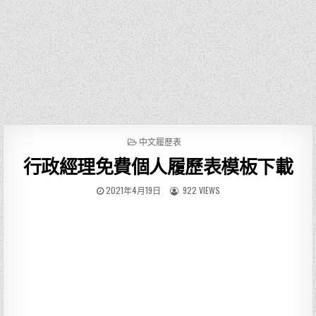
P
中文履歷表
O
行政經理免費個人履歷表模板下載
S
T
E
2021年4月19日
922 VIEWS
D
I
N