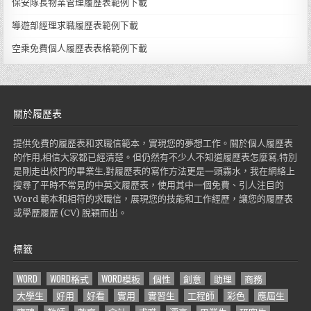
保安隊長物業管理履歷表範例下載
導遊部經理求職履歷表範例下載
空乘免費個人履歷表表格範例下載
關於履歷表
提供免費的履歷表和求職信範本，實現您的夢想工作。關於個人履歷表
的作用,相信大家都已經清楚。但仍然有不少人不知道履歷表怎麼寫,特別
是剛走出校門的畢業生,對履歷表的寫作方法更是一頭霧水，我在網絡上
搜尋了平時不常見的中英文履歷表，使用其中一個免費、引人注目的
Word 範本和相符的求職信，展現您的技能和工作經歷，讓您的履歷表
或學歷履歷 (CV) 脫穎而出。
標籤
WORD
WORD格式
WORD模板
個性
創意
助理
商務
大學生
好用
好看
實用
實習生
工程師
彩色
應屆生