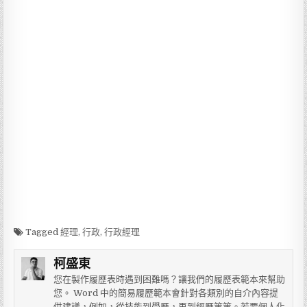
Tagged
經理
,
行政
,
行政經理
柯盛東
您在製作履歷表時遇到困難嗎？讓我們的履歷表範本來幫助
您。 Word 中的簡易履歷範本會針對各類別的自介內容提
供建議，例如，從技能到學歷，再到經歷等等。若要個人化