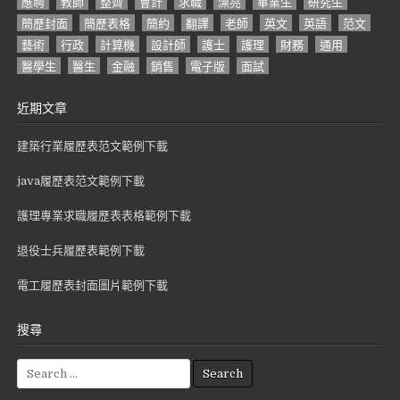
應聘
教師
整齊
會計
求職
漂亮
畢業生
研究生
簡歷封面
簡歷表格
簡約
翻譯
老師
英文
英語
范文
藝術
行政
計算機
設計師
護士
護理
財務
通用
醫學生
醫生
金融
銷售
電子版
面試
近期文章
建築行業履歷表范文範例下載
java履歷表范文範例下載
護理專業求職履歷表表格範例下載
退役士兵履歷表範例下載
電工履歷表封面圖片範例下載
搜尋
S
e