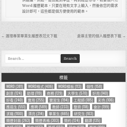
Word 履歷範本，只要在現有文字上輸入，然後依您的需求
設計即可，這些都是個方便使用的範本。
← 護理專業畢業生履歷表范文下載
倉庫主管的個人履歷表下載 →
文
章
導
S
e
覽
a
r
標籤
c
h
WORD
(381)
WORD格式
(406)
WORD模板
(113)
個性
(158)
f
創意
(124)
助理
(119)
商務
(129)
大學生
(570)
好用
(140)
o
好看
(240)
實用
(255)
實習生
(194)
工程師
(185)
彩色
(106)
r
應屆生
(551)
應聘
(589)
教師
(233)
整齊
(118)
會計
(199)
:
求職
(1100)
漂亮
(314)
畢業生
(665)
研究生
(103)
簡歷封面
(263)
簡歷表格
(303)
簡約
(124)
翻譯
(135)
老師
(173)
英文
(437)
英語
(133)
范文
(621)
藝術
(109)