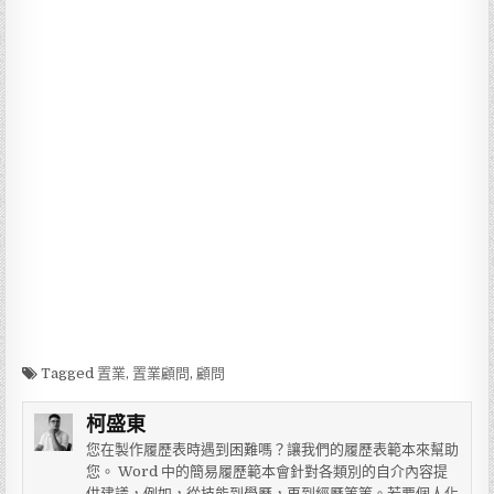
Tagged
置業
,
置業顧問
,
顧問
柯盛東
您在製作履歷表時遇到困難嗎？讓我們的履歷表範本來幫助
您。 Word 中的簡易履歷範本會針對各類別的自介內容提
供建議，例如，從技能到學歷，再到經歷等等。若要個人化