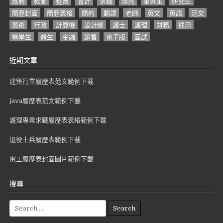
應聘
教師
整齊
會計
求職
漂亮
畢業生
研究生
簡歷封面
簡歷表格
簡約
翻譯
老師
英文
英語
范文
藝術
行政
計算機
設計師
護士
護理
財務
通用
醫學生
醫生
金融
銷售
電子版
面試
近期文章
建築行業履歷表范文範例下載
java履歷表范文範例下載
護理專業求職履歷表表格範例下載
退役士兵履歷表範例下載
電工履歷表封面圖片範例下載
搜尋
S
e