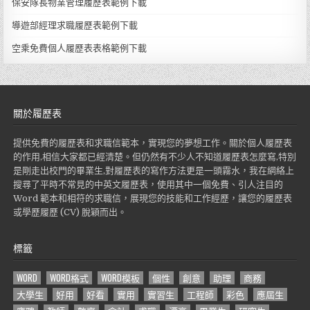
保安隊長物業管理履歷表範例下載
導遊部經理求職履歷表範例下載
空乘免費個人履歷表表格範例下載
關於履歷表
提供免費的履歷表和求職信範本，實現您的夢想工作。關於個人履歷表
的作用,相信大家都已經清楚。但仍然有不少人不知道履歷表怎麼寫,特別
是剛走出校門的畢業生,對履歷表的寫作方法更是一頭霧水，我在網絡上
搜尋了平時不常見的中英文履歷表，使用其中一個免費、引人注目的
Word 範本和相符的求職信，展現您的技能和工作經歷，讓您的履歷表
或學歷履歷 (CV) 脫穎而出。
標籤
WORD
WORD格式
WORD模板
個性
創意
助理
商務
大學生
好用
好看
實用
實習生
工程師
彩色
應屆生