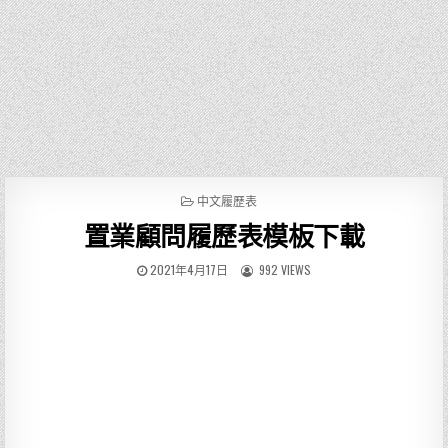
P
中文履歷表
O
置業顧問履歷表模板下載
S
T
E
2021年4月17日
992 VIEWS
D
I
N