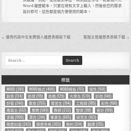
Word 履歷範本，只要在現有文字上輸入，然後依您的需求
設計即可，這些都是個方便使用的範本。
← 優秀的高中生免費個人履歷表模板下載
客服主管履歷表表格下載 →
文
章
導
S
e
覽
a
r
標籤
c
h
WORD
(381)
WORD格式
(406)
WORD模板
(113)
個性
(158)
f
創意
(124)
助理
(119)
商務
(129)
大學生
(570)
好用
(140)
o
好看
(240)
實用
(255)
實習生
(194)
工程師
(185)
彩色
(106)
r
應屆生
(551)
應聘
(589)
教師
(233)
整齊
(118)
會計
(199)
:
求職
(1100)
漂亮
(314)
畢業生
(665)
研究生
(103)
簡歷封面
(263)
簡歷表格
(303)
簡約
(124)
翻譯
(135)
老師
(173)
英文
(437)
英語
(133)
范文
(621)
藝術
(109)