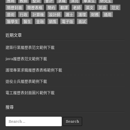
應聘
教師
整齊
會計
求職
漂亮
畢業生
研究生
簡歷封面
簡歷表格
簡約
翻譯
老師
英文
英語
范文
藝術
行政
計算機
設計師
護士
護理
財務
通用
醫學生
醫生
金融
銷售
電子版
面試
近期文章
建築行業履歷表范文範例下載
java履歷表范文範例下載
護理專業求職履歷表表格範例下載
退役士兵履歷表範例下載
電工履歷表封面圖片範例下載
搜尋
S
e