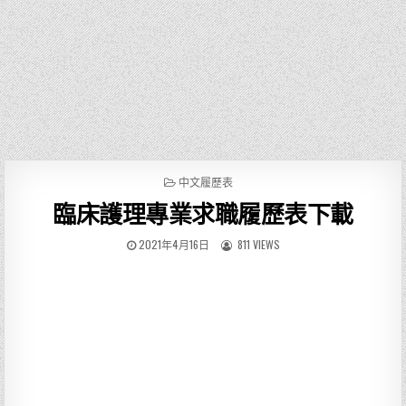
P
中文履歷表
O
臨床護理專業求職履歷表下載
S
T
E
2021年4月16日
811 VIEWS
D
I
N