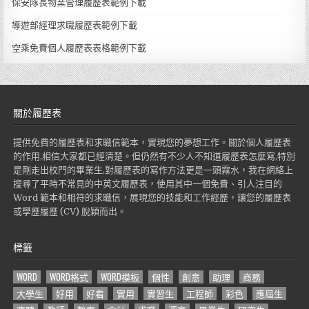
保安隊長物業管理履歷表範例下載
導遊部經理求職履歷表範例下載
空乘免費個人履歷表表格範例下載
關於履歷表
提供免費的履歷表和求職信範本，實現您的夢想工作。關於個人履歷表
的作用,相信大家都已經清楚。但仍然有不少人不知道履歷表怎麼寫,特別
是剛走出校門的畢業生,對履歷表的寫作方法更是一頭霧水，我在網絡上
搜尋了平時不常見的中英文履歷表，使用其中一個免費、引人注目的
Word 範本和相符的求職信，展現您的技能和工作經歷，讓您的履歷表
或學歷履歷 (CV) 脫穎而出。
標籤
WORD
WORD格式
WORD模板
個性
創意
助理
商務
大學生
好用
好看
實用
實習生
工程師
彩色
應屆生