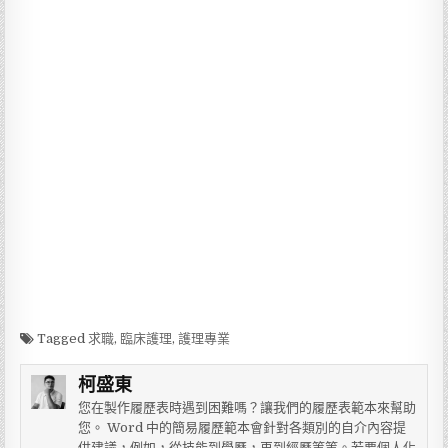
Tagged
求職
,
臨床護理
,
護理專業
柯盛東
您在製作履歷表時遇到困難嗎？讓我們的履歷表範本來幫助
您。 Word 中的簡易履歷範本會針對各類別的自介內容提
供建議，例如，從技能到學歷，再到經歷等等。若要個人化