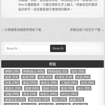
Word 履歷範本，只要在現有文字上輸入，然後依您的需求
設計即可，這些都是個方便使用的範本。
← 計算機應用履歷表模板下載
求職自我介紹范文下載 →
文
章
導
S
e
覽
a
r
標籤
c
h
WORD
(381)
WORD格式
(406)
WORD模板
(113)
個性
(158)
f
創意
(124)
助理
(119)
商務
(129)
大學生
(570)
好用
(140)
o
好看
(240)
實用
(255)
實習生
(194)
工程師
(185)
彩色
(106)
r
應屆生
(551)
應聘
(589)
教師
(233)
整齊
(118)
會計
(199)
:
求職
(1100)
漂亮
(314)
畢業生
(665)
研究生
(103)
簡歷封面
(263)
簡歷表格
(303)
簡約
(124)
翻譯
(135)
老師
(173)
英文
(437)
英語
(133)
范文
(621)
藝術
(109)